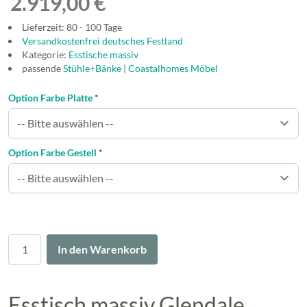
2.919,00 €
Lieferzeit: 80 - 100 Tage
Versandkostenfrei deutsches Festland
Kategorie:
Esstische massiv
passende
Stühle+Bänke
|
Coastalhomes Möbel
Option Farbe Platte
*
Option Farbe Gestell
*
Menge
In den Warenkorb
Esstisch massiv Glendale