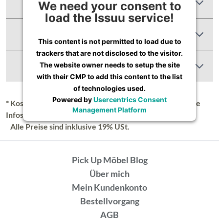
Zusätzliche Informationen
We need your consent to
load the Issuu service!
Produktbewertungen
This content is not permitted to load due to
trackers that are not disclosed to the visitor.
Abbildung Ähnlich
The website owner needs to setup the site
with their CMP to add this content to the list
of technologies used.
Powered by
Usercentrics Consent
* Kostenloser Versand in Deutschland (Festland), nähere
Management Platform
Infos unter
Lieferung & Versand
.
Alle Preise sind inklusive 19% USt.
Pick Up Möbel Blog
Über mich
Mein Kundenkonto
Bestellvorgang
AGB