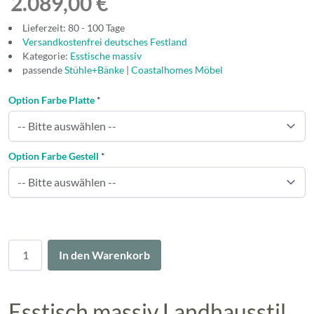
2.089,00 €
Lieferzeit: 80 - 100 Tage
Versandkostenfrei deutsches Festland
Kategorie:
Esstische massiv
passende
Stühle+Bänke
|
Coastalhomes Möbel
Option Farbe Platte
*
Option Farbe Gestell
*
Menge
In den Warenkorb
Esstisch massiv Landhausstil