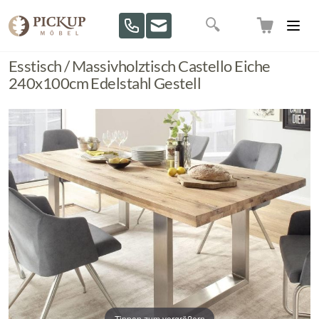
Direkt zum Inhalt
Suche
Esstisch / Massivholztisch Castello Eiche
240x100cm Edelstahl Gestell
Tippen zum vergrößern