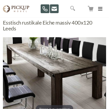
Direkt zum Inhalt
Suche
Esstisch rustikale Eiche massiv 400x120
Leeds
Tippen zum vergrößern