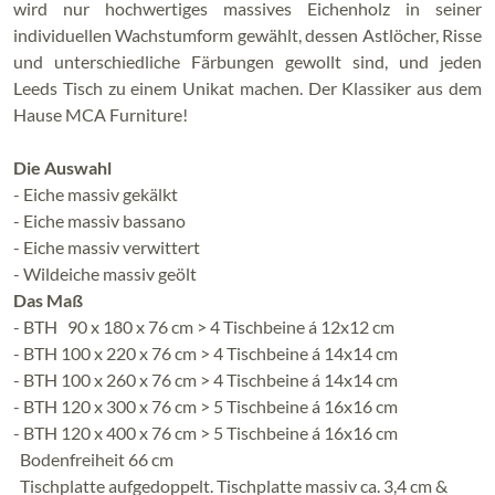
wird nur hochwertiges massives Eichenholz in seiner
individuellen Wachstumform gewählt, dessen Astlöcher, Risse
und unterschiedliche Färbungen gewollt sind, und jeden
Leeds Tisch zu einem Unikat machen. Der Klassiker aus dem
Hause MCA Furniture!
Die Auswahl
- Eiche massiv gekälkt
- Eiche massiv bassano
- Eiche massiv verwittert
- Wildeiche massiv geölt
Das Maß
- BTH 90 x 180 x 76 cm > 4 Tischbeine á 12x12 cm
- BTH 100 x 220 x 76 cm > 4 Tischbeine á 14x14 cm
- BTH 100 x 260 x 76 cm > 4 Tischbeine á 14x14 cm
- BTH 120 x 300 x 76 cm > 5 Tischbeine á 16x16 cm
- BTH 120 x 400 x 76 cm > 5 Tischbeine á 16x16 cm
Bodenfreiheit 66 cm
Tischplatte aufgedoppelt. Tischplatte massiv ca. 3,4 cm &