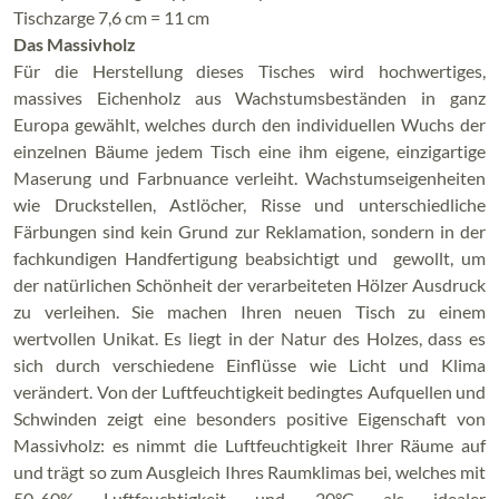
Tischzarge 7,6 cm = 11 cm
Das Massivholz
Für die Herstellung dieses Tisches wird hochwertiges,
massives Eichenholz aus Wachstumsbeständen in ganz
Europa gewählt, welches durch den individuellen Wuchs der
einzelnen Bäume jedem Tisch eine ihm eigene, einzigartige
Maserung und Farbnuance verleiht. Wachstumseigenheiten
wie Druckstellen, Astlöcher, Risse und unterschiedliche
Färbungen sind kein Grund zur Reklamation, sondern in der
fachkundigen Handfertigung beabsichtigt und gewollt, um
der natürlichen Schönheit der verarbeiteten Hölzer Ausdruck
zu verleihen. Sie machen Ihren neuen Tisch zu einem
wertvollen Unikat. Es liegt in der Natur des Holzes, dass es
sich durch verschiedene Einflüsse wie Licht und Klima
verändert. Von der Luftfeuchtigkeit bedingtes Aufquellen und
Schwinden zeigt eine besonders positive Eigenschaft von
Massivholz: es nimmt die Luftfeuchtigkeit Ihrer Räume auf
und trägt so zum Ausgleich Ihres Raumklimas bei, welches mit
50-60% Luftfeuchtigkeit und 20°C als idealer