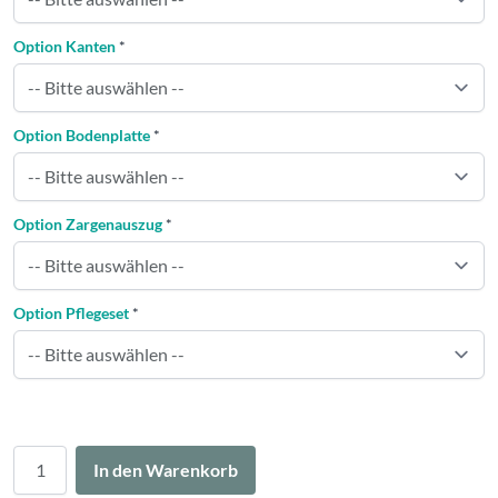
Option Kanten
*
Option Bodenplatte
*
Option Zargenauszug
*
Option Pflegeset
*
Menge
In den Warenkorb