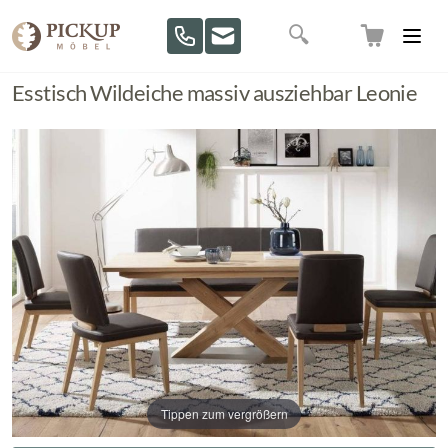
Direkt zum Inhalt
Suche
Esstisch Wildeiche massiv ausziehbar Leonie
Tippen zum vergrößern