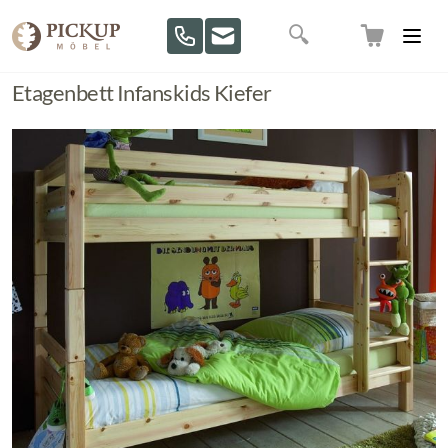
Direkt zum Inhalt
Suche
Etagenbett Infanskids Kiefer