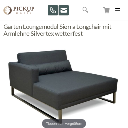
Direkt zum Inhalt
Suche
Garten Loungemodul Sierra Longchair mit
Armlehne Silvertex wetterfest
Tippen zum vergrößern