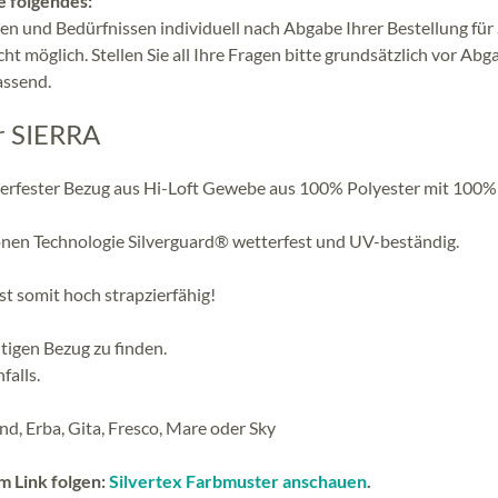
e folgendes:
n und Bedürfnissen individuell nach Abgabe Ihrer Bestellung für 
cht möglich. Stellen Sie all Ihre Fragen bitte grundsätzlich vor Abg
assend.
r SIERRA
etterfester Bezug aus Hi-Loft Gewebe aus 100% Polyester mit 100%
nen Technologie Silverguard® wetterfest und UV-beständig.
st somit hoch strapzierfähig!
tigen Bezug zu finden.
falls.
nd, Erba, Gita, Fresco, Mare oder Sky
m Link folgen:
Silvertex Farbmuster anschauen
.