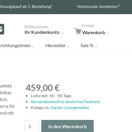
hnungskauf ab 1. Bestellung*
Holzmuster kostenlos!*
Artikel
Willkommen,
Ihr Kundenkonto
Warenkorb
richtungslinien
Hersteller
Sale %
459,00 €
pefekt.
hlbar.
Lieferzeit: 60 - 80 Tage
lich.
Versandkostenfrei deutsches Festland
erra für
Kategorie:
Garten Loungemöbel
und mit
Menge
In den Warenkorb