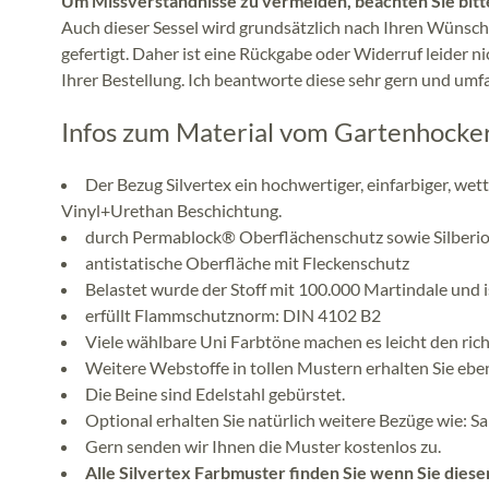
Um Missverständnisse zu vermeiden, beachten Sie bitt
Auch dieser Sessel wird grundsätzlich nach Ihren Wünsche
gefertigt. Daher ist eine Rückgabe oder Widerruf leider ni
Ihrer Bestellung. Ich beantworte diese sehr gern und umf
Infos zum Material vom Gartenhocke
Der Bezug Silvertex ein hochwertiger, einfarbiger, w
Vinyl+Urethan Beschichtung.
durch Permablock® Oberflächenschutz sowie Silberio
antistatische Oberfläche mit Fleckenschutz
Belastet wurde der Stoff mit 100.000 Martindale und i
erfüllt Flammschutznorm: DIN 4102 B2
Viele wählbare Uni Farbtöne machen es leicht den rich
Weitere Webstoffe in tollen Mustern erhalten Sie eben
Die Beine sind Edelstahl gebürstet.
Optional erhalten Sie natürlich weitere Bezüge wie: Sa
Gern senden wir Ihnen die Muster kostenlos zu.
Alle Silvertex Farbmuster finden Sie wenn Sie diese