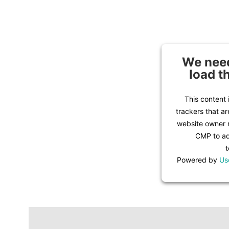
We need
load t
This content 
trackers that ar
website owner n
CMP to add
t
Powered by
Us