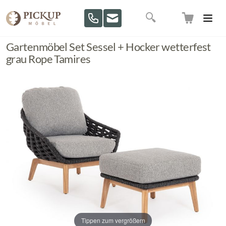
Direkt zum Inhalt
Suche
Gartenmöbel Set Sessel + Hocker wetterfest
grau Rope Tamires
Tippen zum vergrößern