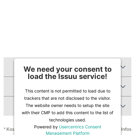
Zusätzliche Informationen
We need your consent to
load the Issuu service!
Produktbewertungen
This content is not permitted to load due to
trackers that are not disclosed to the visitor.
Abbildung Ähnlich
The website owner needs to setup the site
with their CMP to add this content to the list of
technologies used.
Powered by
Usercentrics Consent
* Kostenloser Versand in Deutschland (Festland), nähere Infos
Management Platform