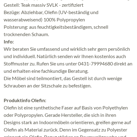
Gestell: Teak massiv SVLK - zertifiziert
Bezüge: Abziehbar, Olefin (UV-beständig und
wasserabweisend) 100% Polypropylen
Polsterung: aus feuchtigkeitsbeständigem, schnell
trocknenden Schaum.
Info:
Wir beraten Sie umfassend und wirklich sehr gern persönlich
und individuell. Natürlich senden wir Ihnen kostenlos auch
Stoffmuster zu. Rufen Sie uns unter 0431-79994680 direkt an
und erhalten eine fachkundige Beratung.
Die Möbel sind teilmontiert, das Gestell ist durch wenige
Schrauben an der Sitzschale zu befestigen.
Produktinfo Olefin:
Olefin ist eine synthetische Faser auf Basis von Polyethylen
oder Polypropylen. Gerade Hersteller, die sich in ihren
Designs stark an Indoormöbeln orientieren, greifen gerne auf
Olefin als Material zurück. Denn im Gegensatz zu Polyester
erinnert ein Olefin-Bezug stärker an Baumwollgewebe und