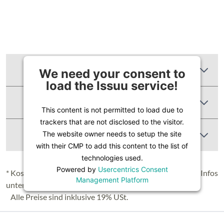
Zusätzliche Informationen
We need your consent to
load the Issuu service!
Produktbewertungen
This content is not permitted to load due to
trackers that are not disclosed to the visitor.
Abbildung Ähnlich
The website owner needs to setup the site
with their CMP to add this content to the list of
technologies used.
Powered by
Usercentrics Consent
* Kostenloser Versand in Deutschland (Festland), nähere Infos
Management Platform
unter
Lieferung & Versand
.
Alle Preise sind inklusive 19% USt.