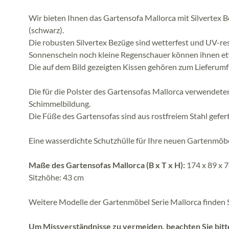
Wir bieten Ihnen das Gartensofa Mallorca mit Silvertex 
(schwarz).
Die robusten Silvertex Bezüge sind wetterfest und UV-res
Sonnenschein noch kleine Regenschauer können ihnen e
Die auf dem Bild gezeigten Kissen gehören zum Lieferumfa
Die für die Polster des Gartensofas Mallorca verwendete
Schimmelbildung.
Die Füße des Gartensofas sind aus rostfreiem Stahl gefert
Eine wasserdichte Schutzhülle für Ihre neuen Gartenmöbel
Maße des Gartensofas Mallorca (B x T x H):
174 x 89 x 
Sitzhöhe: 43 cm
Weitere Modelle der Gartenmöbel Serie Mallorca finden Si
Um Missverständnisse zu vermeiden, beachten Sie bitt