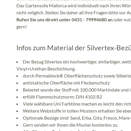
Das Gartensofa Mallorca wird individuell nach Ihren Wün
nicht möglich. Stellen Sie daher all Ihre Fragen bitte vor 
Rufen Sie uns direkt unter 0431 - 79994680 an
oder nutz
gern!
Infos zum Material der Silvertex-Bez
Der Bezug Silvertex ein hochwertiger, einfarbiger, w
Vinyl+Urethan Beschichtung.
durch Permablock® Oberflächenschutz sowie Silberio
antistatische Oberfläche mit Fleckenschutz
Belastet wurde der Stoff mit 100.000 Martindale und i
erfüllt Flammschutznorm: DIN 4102 B2
Viele wählbare Uni Farbtöne machen es leicht den rich
Weitere Webstoffe in tollen Mustern erhalten Sie eben
Optionale Bezüge sind: Sand, Erba, Gita, Fresco, Mare
Gern senden wir Ihnen die Muster kostenlos zu.