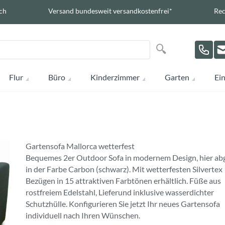
ch
Versand bundesweit versandkostenfrei*
Rec
Suche
Suche
Flur
Büro
Kinderzimmer
Garten
Ein
Gartensofa Mallorca wetterfest
Bequemes 2er Outdoor Sofa in modernem Design, hier ab
in der Farbe Carbon (schwarz). Mit wetterfesten Silvertex
Bezügen in 15 attraktiven Farbtönen erhältlich. Füße aus
rostfreiem Edelstahl, Lieferund inklusive wasserdichter
Schutzhülle. Konfigurieren Sie jetzt Ihr neues Gartensofa
individuell nach Ihren Wünschen.