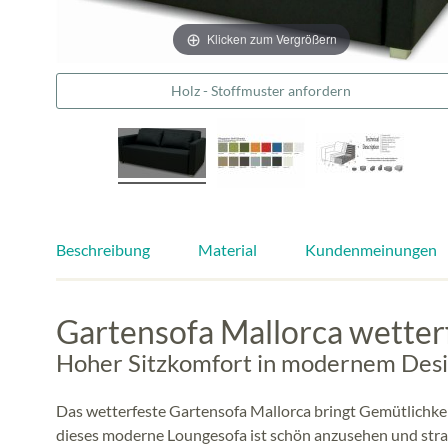
Klicken zum Vergrößern
Holz - Stoffmuster anfordern
Beschreibung
Material
Kundenmeinungen
Gartensofa Mallorca wetterf
Hoher Sitzkomfort in modernem Des
Das wetterfeste Gartensofa Mallorca bringt Gemütlichkeit
dieses moderne Loungesofa ist schön anzusehen und strap