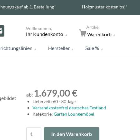
hnungskauf ab 1. Bestellung*
Holzmuster kostenlos!*
Artikel
Willkommen,
Ihr Kundenkonto
Warenkorb
richtungslinien
Hersteller
Sale %
1.679,00 €
ab:
gebildet
Lieferzeit: 60 - 80 Tage
Versandkostenfrei deutsches Festland
Kategorie:
Garten Loungemöbel
Menge
In den Warenkorb