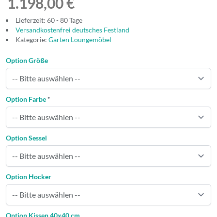
1.198,00 €
Lieferzeit: 60 - 80 Tage
Versandkostenfrei deutsches Festland
Kategorie:
Garten Loungemöbel
Option Größe
Option Farbe
*
Option Sessel
Option Hocker
Option Kissen 40x40 cm