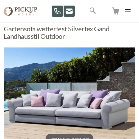
Direkt zum Inhalt
Suche
Gartensofa wetterfest Silvertex Gand
Landhausstil Outdoor
Tippen zum vergrößern