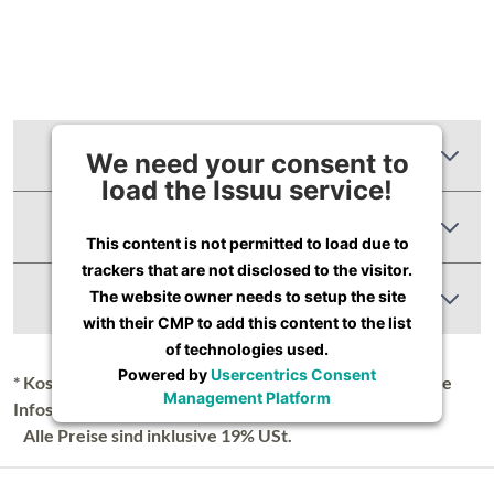
Zusätzliche Informationen
We need your consent to
load the Issuu service!
Produktbewertungen
This content is not permitted to load due to
trackers that are not disclosed to the visitor.
Abbildung Ähnlich
The website owner needs to setup the site
with their CMP to add this content to the list
of technologies used.
Powered by
Usercentrics Consent
* Kostenloser Versand in Deutschland (Festland), nähere
Management Platform
Infos unter
Lieferung & Versand
.
Alle Preise sind inklusive 19% USt.