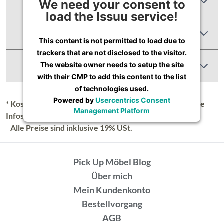
Zusätzliche Informationen
We need your consent to
load the Issuu service!
Produktbewertungen
This content is not permitted to load due to
trackers that are not disclosed to the visitor.
Abbildung Ähnlich
The website owner needs to setup the site
with their CMP to add this content to the list
of technologies used.
Powered by
Usercentrics Consent
* Kostenloser Versand in Deutschland (Festland), nähere
Management Platform
Infos unter
Lieferung & Versand
.
Alle Preise sind inklusive 19% USt.
Pick Up Möbel Blog
Über mich
Mein Kundenkonto
Bestellvorgang
AGB