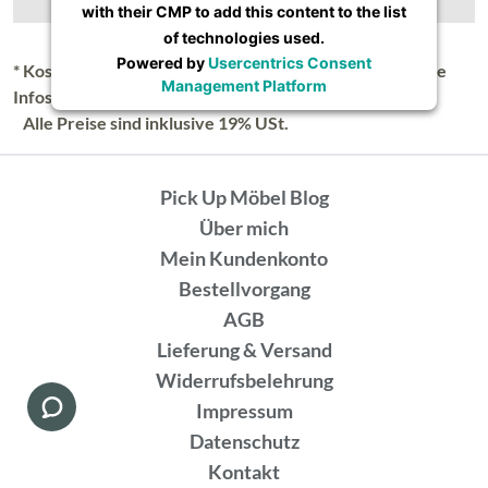
with their CMP to add this content to the list
of technologies used.
Powered by
Usercentrics Consent
* Kostenloser Versand in Deutschland (Festland), nähere
Management Platform
Infos unter
Lieferung & Versand
.
Alle Preise sind inklusive 19% USt.
Pick Up Möbel Blog
Über mich
Mein Kundenkonto
Bestellvorgang
AGB
Lieferung & Versand
Widerrufsbelehrung
Impressum
Datenschutz
Kontakt