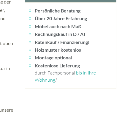
me der
er,
Persönliche Beratung
und
Über 20 Jahre Erfahrung
Möbel auch nach Maß
Rechnungskauf in D / AT
Ratenkauf / Finanzierung!
tt oben
Holzmuster kostenlos
Montage optional
Kostenlose Lieferung
tur in
durch Fachpersonal
bis in Ihre
Wohnung
.*
 unsere