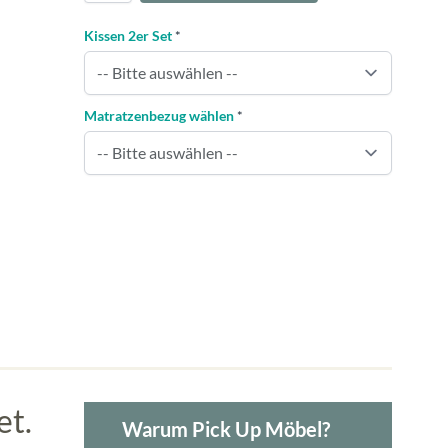
Kissen 2er Set
*
Matratzenbezug wählen
*
et.
Warum Pick Up Möbel?