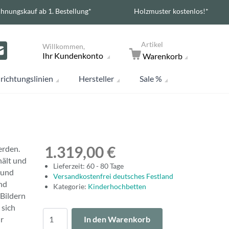
hnungskauf ab 1. Bestellung*
Holzmuster kostenlos!*
Artikel
Willkommen,
Ihr Kundenkonto
Warenkorb
richtungslinien
Hersteller
Sale %
1.319,00 €
erden.
hält und
Lieferzeit: 60 - 80 Tage
 und
Versandkostenfrei deutsches Festland
nd
Kategorie:
Kinderhochbetten
 Bildern
 sich
Menge
hr
In den Warenkorb