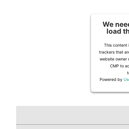
We need
load t
This content 
trackers that ar
website owner n
CMP to add
t
Powered by
Us