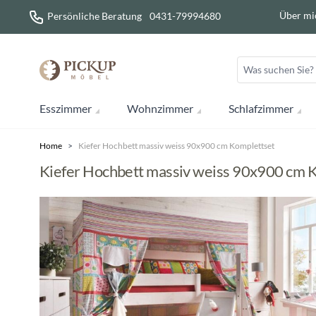
Direkt zum Inhalt
Über mi
Persönliche Beratung
0431-79994680
Esszimmer
Wohnzimmer
Schlafzimmer
Home
>
Kiefer Hochbett massiv weiss 90x900 cm Komplettset
Kiefer Hochbett massiv weiss 90x900 cm 