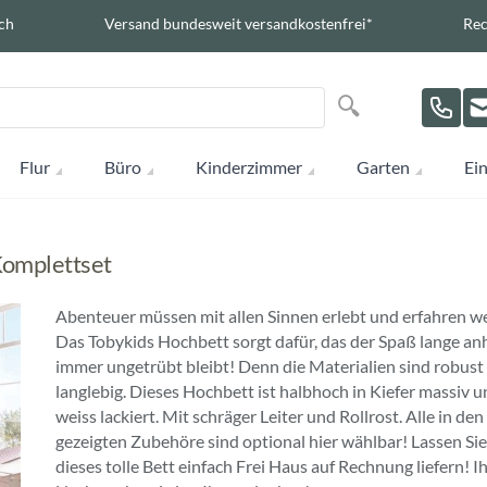
ch
Versand bundesweit versandkostenfrei*
Rec
Suche
Suche
Flur
Büro
Kinderzimmer
Garten
Ein
Komplettset
Abenteuer müssen mit allen Sinnen erlebt und erfahren w
Das Tobykids Hochbett sorgt dafür, das der Spaß lange an
immer ungetrübt bleibt! Denn die Materialien sind robust
langlebig. Dieses Hochbett ist halbhoch in Kiefer massiv u
weiss lackiert. Mit schräger Leiter und Rollrost. Alle in den
gezeigten Zubehöre sind optional hier wählbar! Lassen Sie
dieses tolle Bett einfach Frei Haus auf Rechnung liefern! I