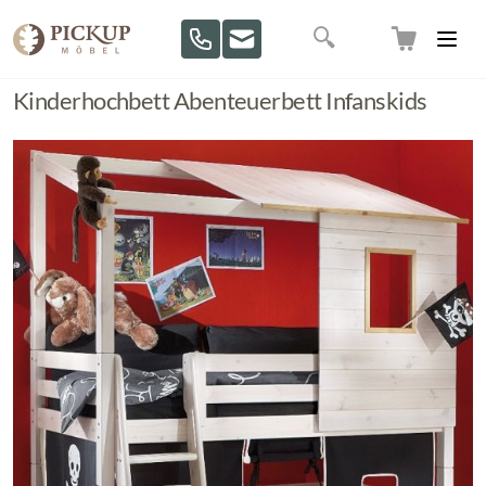
Direkt zum Inhalt
Suche
Kinderhochbett Abenteuerbett Infanskids