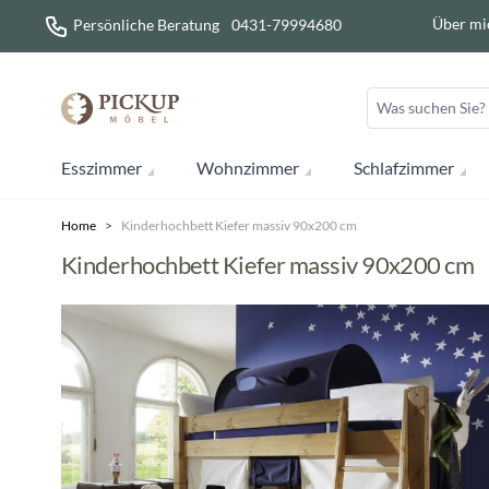
Direkt zum Inhalt
Über mi
Persönliche Beratung
0431-79994680
Esszimmer
Wohnzimmer
Schlafzimmer
Home
>
Kinderhochbett Kiefer massiv 90x200 cm
Kinderhochbett Kiefer massiv 90x200 cm