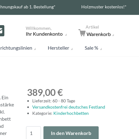
hnungskauf ab 1. Bestellung*
Holzmuster kostenlos!*
Artikel
Willkommen,
Ihr Kundenkonto
Warenkorb
richtungslinien
Hersteller
Sale %
389,00 €
 Ein
Lieferzeit: 60 - 80 Tage
nstärke
Versandkostenfrei deutsches Festland
kl.
Kategorie:
Kinderhochbetten
chbett
nd
Menge
mmer
In den Warenkorb