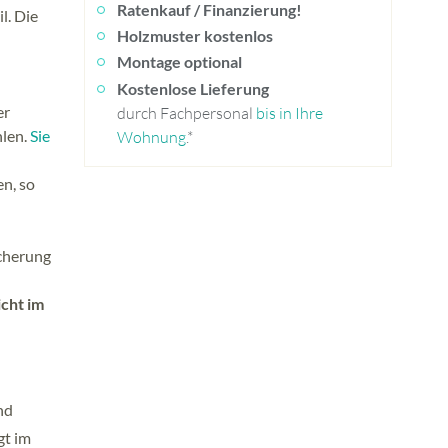
Ratenkauf / Finanzierung!
l. Die
Holzmuster kostenlos
Montage optional
Kostenlose Lieferung
er
durch Fachpersonal
bis in Ihre
hlen.
Sie
Wohnung
.*
n, so
cherung
icht im
nd
gt im