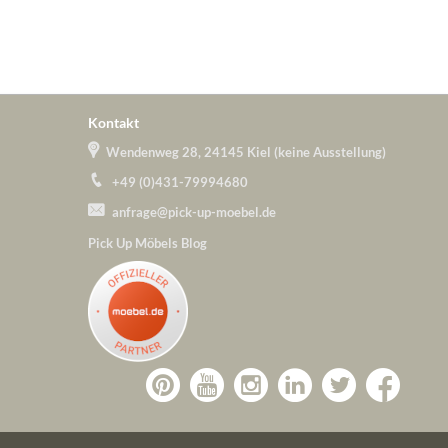
Kontakt
Wendenweg 28, 24145 Kiel (keine Ausstellung)
+49 (0)431-79994680
anfrage@pick-up-moebel.de
Pick Up Möbels Blog
Zu
Zu
Zu
Zu
Pick-
Zu
Pick-
Pick-
Pick-
Pick-
Up-
Pick-