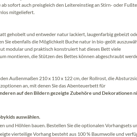
ab sofort auch preisgleich den Leitereinstieg an Stirn- oder Fußtei
os mitgeliefert.
tt gehobelt und entweder natur lackiert, laugenfarbig gebeizt od
en Sie ebenfalls die Möglichkeit Buche natur in bio-geölt auszuwä
lut modular und praktisch konstruiert hat dieses Bett viele
erum montieren, die Stützen des Bettes können abgeschraubt werde
den Außenmaßen 210 x 110 x 122 cm, der Rollrost, die Absturzsi
zoptionen an, mit denen Sie das Abenteuerbett für
 anderen auf den Bildern gezeigte Zubehöre und Dekorationen n
obykids auswählen.
len und Höhlen bauen. Bestellen Sie die optionalen Vorhangsets u
zeigte vierteilige Vorhang besteht aus 100 % Baumwolle und verfü