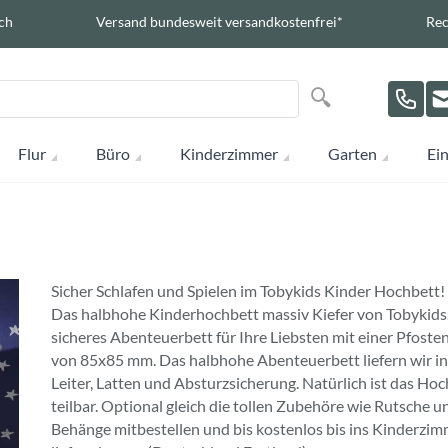
ch
Versand bundesweit versandkostenfrei*
Rec
Suche
Suche
Flur
Büro
Kinderzimmer
Garten
Ein
Sicher Schlafen und Spielen im Tobykids Kinder Hochbett!
Das halbhohe Kinderhochbett massiv Kiefer von Tobykids.
sicheres Abenteuerbett für Ihre Liebsten mit einer Pfoste
von 85x85 mm. Das halbhohe Abenteuerbett liefern wir in
Leiter, Latten und Absturzsicherung. Natürlich ist das Ho
teilbar. Optional gleich die tollen Zubehöre wie Rutsche u
Behänge mitbestellen und bis kostenlos bis ins Kinderzi