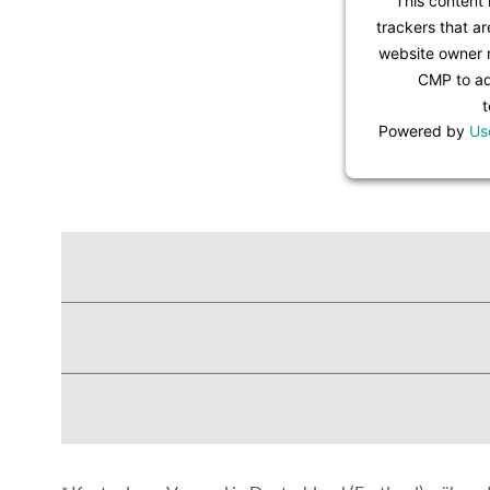
This content 
trackers that ar
website owner n
CMP to add
t
Powered by
Us