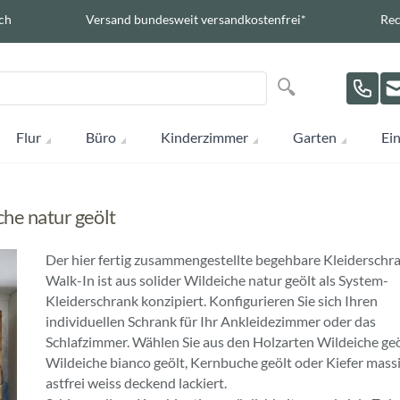
ch
Versand bundesweit versandkostenfrei*
Rec
Suche
Suche
Flur
Büro
Kinderzimmer
Garten
Ein
he natur geölt
Der hier fertig zusammengestellte begehbare Kleiderschr
Walk-In ist aus solider Wildeiche natur geölt als System-
Kleiderschrank konzipiert. Konfigurieren Sie sich Ihren
individuellen Schrank für Ihr Ankleidezimmer oder das
Schlafzimmer. Wählen Sie aus den Holzarten Wildeiche geö
Wildeiche bianco geölt, Kernbuche geölt oder Kiefer mass
astfrei weiss deckend lackiert.