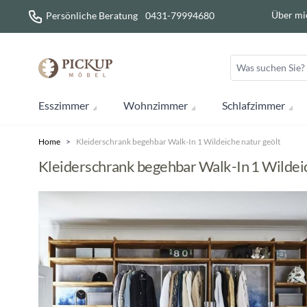
Direkt zum Inhalt
Über mi
Persönliche Beratung
0431-79994680
Esszimmer
Wohnzimmer
Schlafzimmer
Home
>
Kleiderschrank begehbar Walk-In 1 Wildeiche natur geölt
Kleiderschrank begehbar Walk-In 1 Wildeic