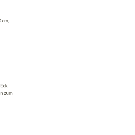
0 cm,
 Eck
en zum