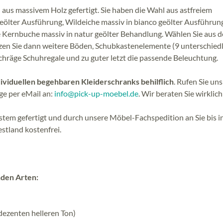
aus massivem Holz gefertigt. Sie haben die Wahl aus astfreiem
 geölter Ausführung, Wildeiche massiv in bianco geölter Ausführun
iche Kernbuche massiv in natur geölter Behandlung. Wählen Sie aus 
n Sie dann weitere Böden, Schubkastenelemente (9 unterschiedl
schräge Schuhregale und zu guter letzt die passende Beleuchtung.
dividuellen begehbaren Kleiderschranks behilflich
. Rufen Sie uns
ge per eMail an:
info@pick-up-moebel.de
. Wir beraten Sie wirklich
stem gefertigt und durch unsere Möbel-Fachspedition an Sie bis in
stland kostenfrei.
nden Arten:
 dezenten helleren Ton)