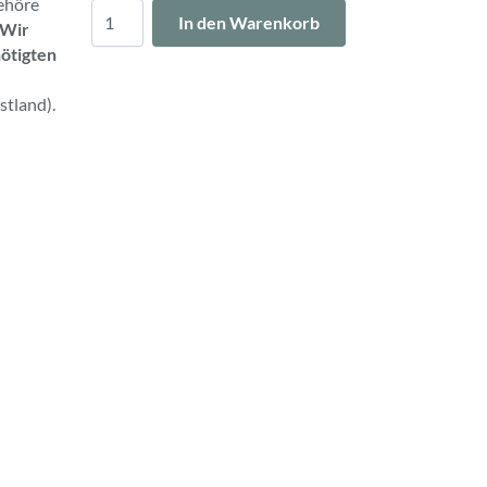
ehöre
Menge
In den Warenkorb
Wir
nötigten
stland).