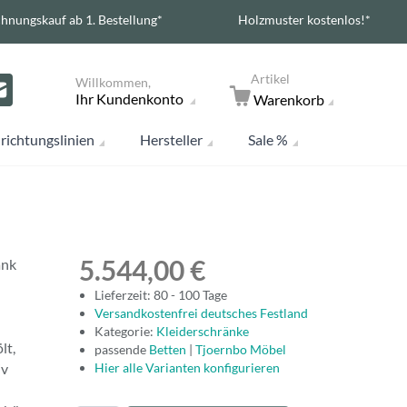
hnungskauf ab 1. Bestellung*
Holzmuster kostenlos!*
Artikel
Willkommen,
Ihr Kundenkonto
Warenkorb
richtungslinien
Hersteller
Sale %
5.544,00 €
ank
Lieferzeit: 80 - 100 Tage
Versandkostenfrei deutsches Festland
Kategorie:
Kleiderschränke
lt,
passende
Betten
|
Tjoernbo Möbel
iv
Hier alle Varianten konfigurieren