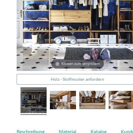
Klicken zum Vergrößern
Holz - Stoffmuster anfordern
Beschreibung
Material
Katalog
Kund