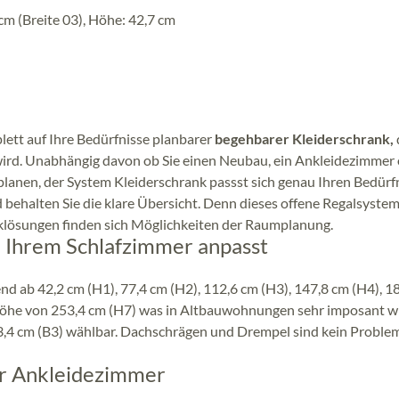
cm (Breite 03), Höhe: 42,7 cm
plett auf Ihre Bedürfnisse planbarer
begehbarer Kleiderschrank,
wird. Unabhängig davon ob Sie einen Neubau, ein Ankleidezimmer
lanen, der System Kleiderschrank passst sich genau Ihren Bedürf
 behalten Sie die klare Übersicht. Denn dieses offene Regalsyste
cklösungen finden sich Möglichkeiten der Raumplanung.
h Ihrem Schlafzimmer anpasst
d ab 42,2 cm (H1), 77,4 cm (H2), 112,6 cm (H3), 147,8 cm (H4), 1
n Höhe von 253,4 cm (H7) was in Altbauwohnungen sehr imposant wi
33,4 cm (B3) wählbar. Dachschrägen und Drempel sind kein Problem
Ihr Ankleidezimmer