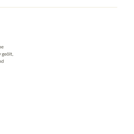
he
 geölt,
nd