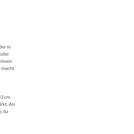
der in
 oder
nissen
m macht
83 cm
rkt. Als
, da