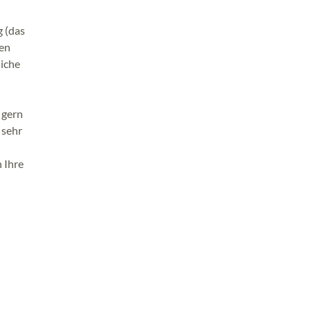
g (das
den
iche
 gern
 sehr
 Ihre