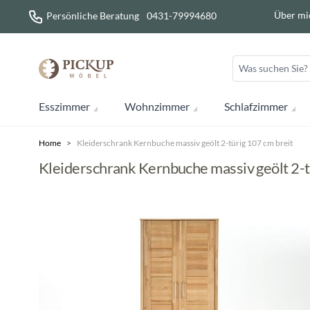
Direkt zum Inhalt
Über mi
Persönliche Beratung
0431-79994680
Esszimmer
Wohnzimmer
Schlafzimmer
Home
>
Kleiderschrank Kernbuche massiv geölt 2-türig 107 cm breit
Kleiderschrank Kernbuche massiv geölt 2-t