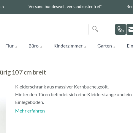
ch
Versand bundesweit versandkostenfrei*
Rec
Suche
Suche
Flur
Büro
Kinderzimmer
Garten
Ein
ürig 107 cm breit
Kleiderschrank aus massiver Kernbuche geölt.
Hinter den Türen befindet sich eine Kleiderstange und ein
Einlegeboden.
Mehr erfahren