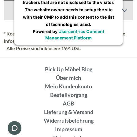
trackers that are not disclosed to the visitor.
Abbildung Ähnlich
The website owner needs to setup the site
with their CMP to add this content to the list
of technologies used.
Powered by
Usercentrics Consent
* Kostenloser Versand in Deutschland (Festland), nähere
Management Platform
Infos unter
Lieferung & Versand
.
Alle Preise sind inklusive 19% USt.
Pick Up Möbel Blog
Über mich
Mein Kundenkonto
Bestellvorgang
AGB
Lieferung & Versand
Widerrufsbelehrung
Impressum