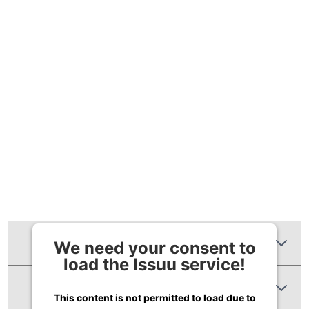
Zusätzliche Informationen
We need your consent to
load the Issuu service!
Produktbewertungen
This content is not permitted to load due to