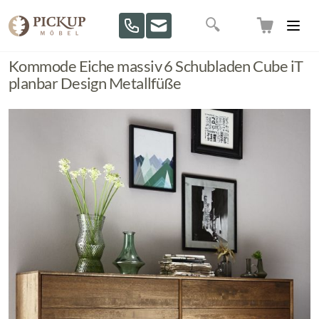
Direkt zum Inhalt
Suche
Kommode Eiche massiv 6 Schubladen Cube iT
planbar Design Metallfüße