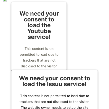
We need your
consent to
load the
Youtube
service!
This content is not
permitted to load due to
trackers that are not
disclosed to the visitor.
The website owner needs
We need your consent to
to setup the site with their
load the Issuu service!
CMP to add this content to
the list of technologies
used.
This content is not permitted to load due to
Powered by
Usercentrics
trackers that are not disclosed to the visitor.
Consent Management
The website owner needs to setup the site