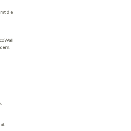
mmt die
EcoWall
dern.
s
mit