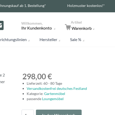
hnungskauf ab 1. Bestellung*
Holzmuster kostenlos!*
Artikel
Willkommen,
Ihr Kundenkonto
Warenkorb
richtungslinien
Hersteller
Sale %
298,00 €
e 2
mer
Lieferzeit: 60 - 80 Tage
Versandkostenfrei deutsches Festland
Kategorie:
Gartenmöbel
passende
Loungemöbel
Menge