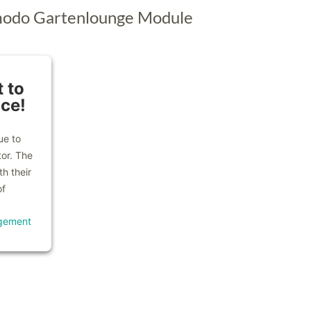
modo Gartenlounge Module
 to
ice!
ue to
tor. The
h their
of
gement