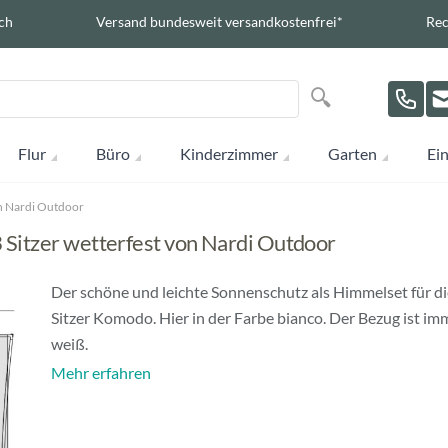
ch
Versand bundesweit versandkostenfrei*
Rec
Suche
Suche
Flur
Büro
Kinderzimmer
Garten
Ein
n Nardi Outdoor
Sitzer wetterfest von Nardi Outdoor
Der schöne und leichte Sonnenschutz als Himmelset für di
Sitzer Komodo. Hier in der Farbe bianco. Der Bezug ist im
weiß.
Mehr erfahren