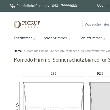
Direkt zum Inhalt
Über mi
Persönliche Beratung
0431-79994680
Esszimmer
Wohnzimmer
Schlafzimmer
Home
>
Komodo Himmel Sonnenschutz bianco für 3 Sitzer wetterfest vo
Komodo Himmel Sonnenschutz bianco für 3 