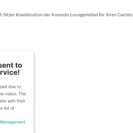
 3-Sitzer Kombination der Komodo Loungemöbel für Ihren Garten.
ent to
rvice!
load due to
e visitor. The
te with their
 list of
t Management