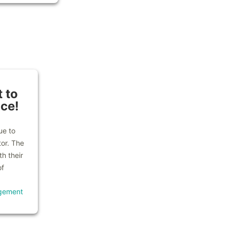
 to
ice!
ue to
tor. The
h their
of
gement