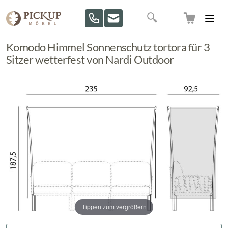
Direkt zum Inhalt
Suche
Komodo Himmel Sonnenschutz tortora für 3
Sitzer wetterfest von Nardi Outdoor
Tippen zum vergrößern