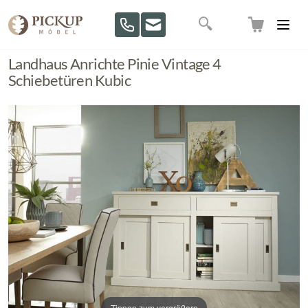
Direkt zum Inhalt
Suche
Landhaus Anrichte Pinie Vintage 4
Schiebetüren Kubic
Tippen zum vergrößern