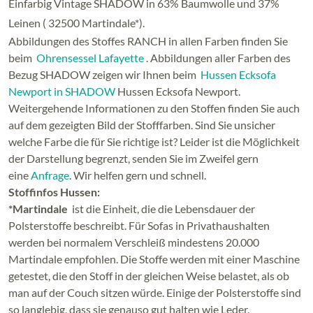
Einfarbig Vintage SHADOW in 63% Baumwolle und 37%
Leinen ( 32500 Martindale*).
Abbildungen des Stoffes RANCH in allen Farben finden Sie
beim
Ohrensessel Lafayette
. Abbildungen aller Farben des
Bezug SHADOW zeigen wir Ihnen beim
Hussen Ecksofa
Newport in SHADOW
Hussen Ecksofa Newport.
Weitergehende Informationen zu den Stoffen finden Sie auch
auf dem gezeigten Bild der Stofffarben. Sind Sie unsicher
welche Farbe die für Sie richtige ist? Leider ist die Möglichkeit
der Darstellung begrenzt, senden Sie im Zweifel gern
eine
Anfrage
. Wir helfen gern und schnell.
Stoffinfos Hussen:
*Martindale
ist die Einheit, die die Lebensdauer der
Polsterstoffe beschreibt. Für Sofas in Privathaushalten
werden bei normalem Verschleiß mindestens 20.000
Martindale empfohlen. Die Stoffe werden mit einer Maschine
getestet, die den Stoff in der gleichen Weise belastet, als ob
man auf der Couch sitzen würde. Einige der Polsterstoffe sind
so langlebig, dass sie genauso gut halten wie Leder.