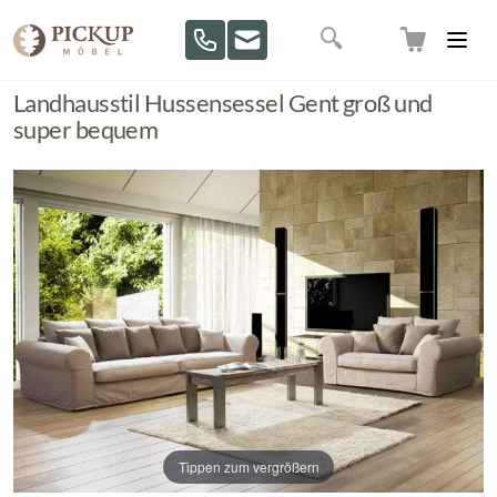
Direkt zum Inhalt
Suche
Landhausstil Hussensessel Gent groß und
super bequem
Tippen zum vergrößern