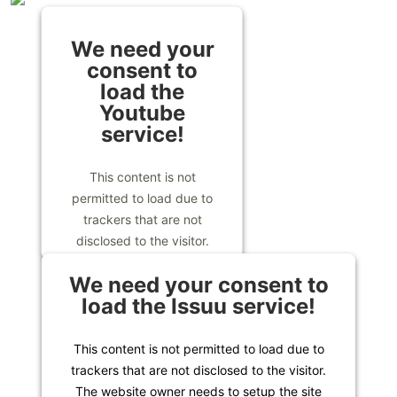
We need your
consent to
load the
Youtube
service!
This content is not
permitted to load due to
trackers that are not
disclosed to the visitor.
The website owner needs
We need your consent to
to setup the site with their
load the Issuu service!
CMP to add this content to
the list of technologies
used.
This content is not permitted to load due to
Powered by
Usercentrics
trackers that are not disclosed to the visitor.
Consent Management
The website owner needs to setup the site