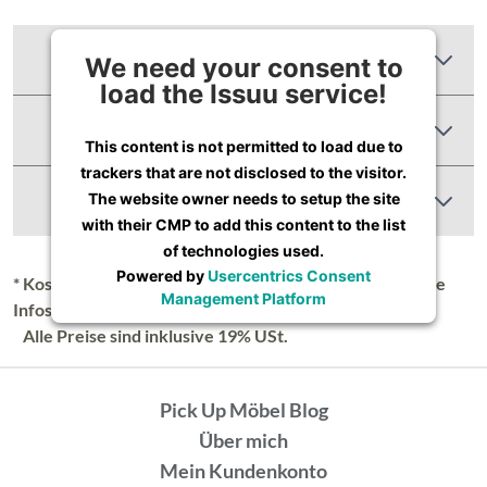
Zusätzliche Informationen
We need your consent to
load the Issuu service!
Produktbewertungen
This content is not permitted to load due to
trackers that are not disclosed to the visitor.
Abbildung Ähnlich
The website owner needs to setup the site
with their CMP to add this content to the list
of technologies used.
Powered by
Usercentrics Consent
* Kostenloser Versand in Deutschland (Festland), nähere
Management Platform
Infos unter
Lieferung & Versand
.
Alle Preise sind inklusive 19% USt.
Pick Up Möbel Blog
Über mich
Mein Kundenkonto