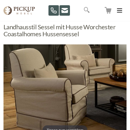
Direkt zum Inhalt
Suche
Landhausstil Sessel mit Husse Worchester
Coastalhomes Hussensessel
Tippen zum vergrößern