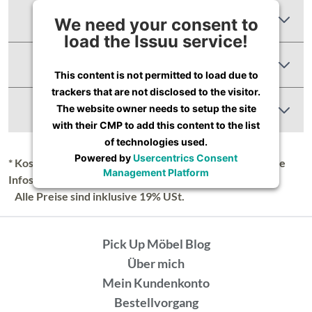
Zusätzliche Informationen
We need your consent to
load the Issuu service!
Produktbewertungen
This content is not permitted to load due to
trackers that are not disclosed to the visitor.
Abbildung Ähnlich
The website owner needs to setup the site
with their CMP to add this content to the list
of technologies used.
Powered by
Usercentrics Consent
* Kostenloser Versand in Deutschland (Festland), nähere
Management Platform
Infos unter
Lieferung & Versand
.
Alle Preise sind inklusive 19% USt.
Pick Up Möbel Blog
Über mich
Mein Kundenkonto
Bestellvorgang