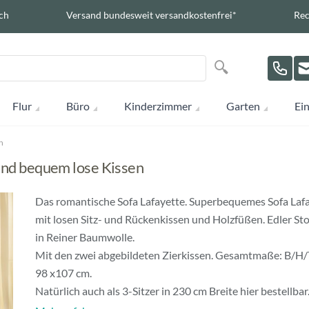
ch
Versand bundesweit versandkostenfrei*
Rec
Suche
Suche
Flur
Büro
Kinderzimmer
Garten
Ein
n
 und bequem lose Kissen
Das romantische Sofa Lafayette. Superbequemes Sofa Laf
mit losen Sitz- und Rückenkissen und Holzfüßen. Edler St
in Reiner Baumwolle.
Mit den zwei abgebildeten Zierkissen. Gesamtmaße: B/H/
98 x107 cm.
Natürlich auch als 3-Sitzer in 230 cm Breite hier bestellbar