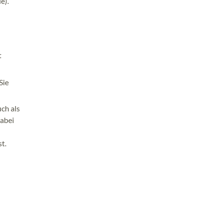
e).
t
Sie
ch als
dabei
t.