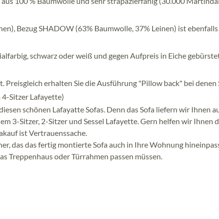
 aus 100 % Baumwolle und sehr strapazierfähig (30.000 Martindal
einen), Bezug SHADOW (63% Baumwolle, 37% Leinen) ist ebenfalls
ialfarbig, schwarz oder weiß und gegen Aufpreis in Eiche gebürste
 Preisgleich erhalten Sie die Ausführung "Pillow back" bei denen 
4-Sitzer Lafayette)
diesen schönen Lafayatte Sofas. Denn das Sofa liefern wir Ihnen au
em 3-Sitzer, 2-Sitzer und Sessel Lafayette. Gern helfen wir Ihnen 
akauf ist Vertrauenssache.
cher, das das fertig montierte Sofa auch in Ihre Wohnung hineinpass
ch das Treppenhaus oder Türrahmen passen müssen.