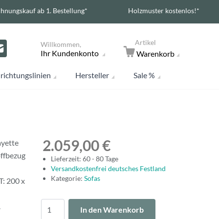
hnungskauf ab 1. Bestellung*
Holzmuster kostenlos!*
Artikel
Willkommen,
Ihr Kundenkonto
Warenkorb
richtungslinien
Hersteller
Sale %
2.059,00 €
ayette
offbezug
Lieferzeit: 60 - 80 Tage
Versandkostenfrei deutsches Festland
Kategorie:
Sofas
T: 200 x
Menge
.
In den Warenkorb