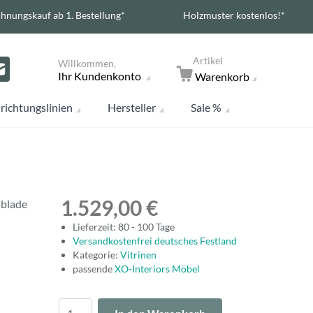
hnungskauf ab 1. Bestellung*
Holzmuster kostenlos!*
Artikel
Willkommen,
Ihr Kundenkonto
Warenkorb
richtungslinien
Hersteller
Sale %
1.529,00 €
ublade
Lieferzeit: 80 - 100 Tage
Versandkostenfrei deutsches Festland
Kategorie:
Vitrinen
passende
XO-Interiors Möbel
Menge