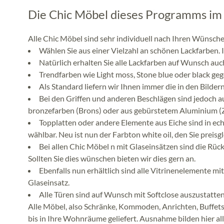
Die Chic Möbel dieses Programms im 
Alle Chic Möbel sind sehr individuell nach Ihren Wünsche
Wählen Sie aus einer Vielzahl an schönen Lackfarben. 
Natürlich erhalten Sie alle Lackfarben auf Wunsch a
Trendfarben wie Light moss, Stone blue oder black ge
Als Standard liefern wir Ihnen immer die in den Bilder
Bei den Griffen und anderen Beschlägen sind jedoch au
bronzefarben (Brons) oder aus gebürstetem Aluminium (Z
Topplatten oder andere Elemente aus Eiche sind in ech
wählbar. Neu ist nun der Farbton white oil, den Sie preis
Bei allen Chic Möbel n mit Glaseinsätzen sind die Rü
Sollten Sie dies wünschen bieten wir dies gern an.
Ebenfalls nun erhältlich sind alle Vitrinenelemente 
Glaseinsatz.
Alle Türen sind auf Wunsch mit Softclose auszustatte
Alle Möbel, also Schränke, Kommoden, Anrichten, Buffetsc
bis in Ihre Wohnräume geliefert. Ausnahme bilden hier alle