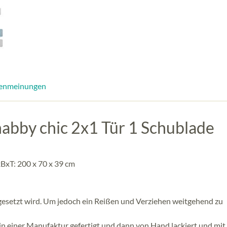
enmeinungen
habby chic 2x1 Tür 1 Schublade
BxT: 200 x 70 x 39 cm
ingesetzt wird. Um jedoch ein Reißen und Verziehen weitgehend zu
 einer Manufaktur gefertigt und dann von Hand lackiert und mit