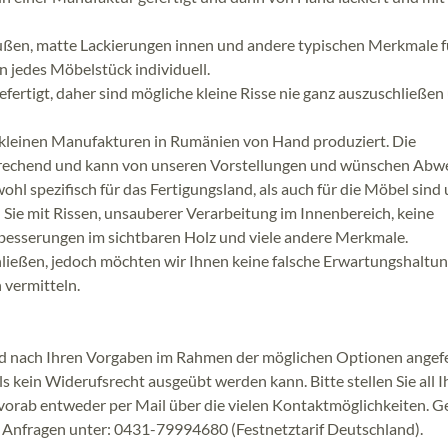
ußen, matte Lackierungen innen und andere typischen Merkmale f
 jedes Möbelstück individuell.
efertigt, daher sind mögliche kleine Risse nie ganz auszuschließen
leinen Manufakturen in Rumänien von Hand produziert. Die
prechend und kann von unseren Vorstellungen und wünschen Abw
l spezifisch für das Fertigungsland, als auch für die Möbel sind
Sie mit Rissen, unsauberer Verarbeitung im Innenbereich, keine
besserungen im sichtbaren Holz und viele andere Merkmale.
hließen, jedoch möchten wir Ihnen keine falsche Erwartungshaltun
 vermitteln.
d nach Ihren Vorgaben im Rahmen der möglichen Optionen angefe
ls kein Widerufsrecht ausgeübt werden kann. Bitte stellen Sie all I
vorab entweder per Mail über die vielen Kontaktmöglichkeiten. G
n Anfragen unter: 0431-79994680 (Festnetztarif Deutschland).