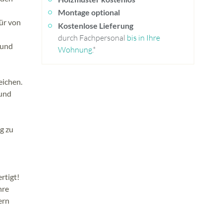
Montage optional
ür von
Kostenlose Lieferung
durch Fachpersonal
bis in Ihre
 und
Wohnung
.*
eichen.
 und
g zu
rtigt!
hre
ern