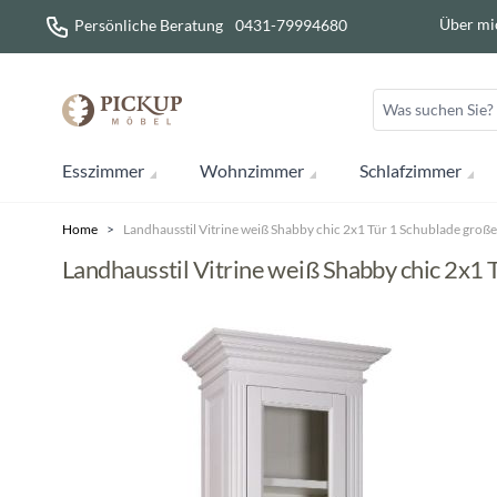
Direkt zum Inhalt
Über mi
Persönliche Beratung
0431-79994680
Esszimmer
Wohnzimmer
Schlafzimmer
Home
>
Landhausstil Vitrine weiß Shabby chic 2x1 Tür 1 Schublade groß
Landhausstil Vitrine weiß Shabby chic 2x1