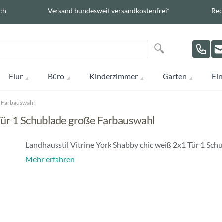
ch
Versand bundesweit versandkostenfrei*
Rec
Suche
Suche
Flur
Büro
Kinderzimmer
Garten
Ein
e Farbauswahl
 Tür 1 Schublade große Farbauswahl
Landhausstil Vitrine York Shabby chic weiß 2x1 Tür 1 Sch
Mehr erfahren