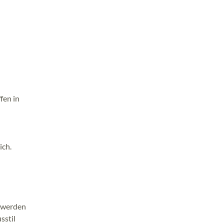
fen in
ich.
d werden
sstil