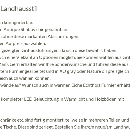
Landhausstil
n konfigurierbar.
In Antique Shabby chic genannt an.
uch ohne diese markanten Abschürfungen.
gen Aufpreis auswählen.
n gezeigten Griffausführungen, da sich diese bewährt haben.
ch eine Vielzahl an Optionen möglich. Sie können wählen aus Grif
an). Gern erhalten wir Ihre Sonderwünsche und führen diese aus.
tem Furnier gearbeitet und in XO gray oder Nature oil preisgleich
gleich auch wählen können.
ckwände auf Wunsch auch in warmen Eiche Echtholz Furnier erhältl
mit kompletter LED Beleuchtung in Warmlicht und Holzböden mit
n
hränke etc. sind fertig montiert, teilweise in mehreren Teilen un
 Tische. Diese sind zerlegt. Bestellen Sie Ihr/e/n neue/s/n Landhau