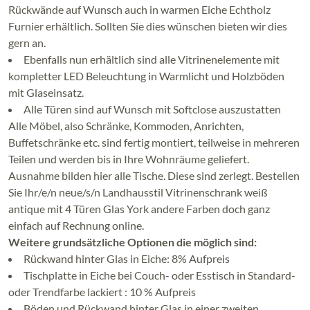
Rückwände auf Wunsch auch in warmen Eiche Echtholz
Furnier erhältlich. Sollten Sie dies wünschen bieten wir dies
gern an.
Ebenfalls nun erhältlich sind alle Vitrinenelemente mit
kompletter LED Beleuchtung in Warmlicht und Holzböden
mit Glaseinsatz.
Alle Türen sind auf Wunsch mit Softclose auszustatten
Alle Möbel, also Schränke, Kommoden, Anrichten,
Buffetschränke etc. sind fertig montiert, teilweise in mehreren
Teilen und werden bis in Ihre Wohnräume geliefert.
Ausnahme bilden hier alle Tische. Diese sind zerlegt. Bestellen
Sie Ihr/e/n neue/s/n Landhausstil Vitrinenschrank weiß
antique mit 4 Türen Glas York andere Farben doch ganz
einfach auf Rechnung online.
Weitere grundsätzliche Optionen die möglich sind:
Rückwand hinter Glas in Eiche: 8% Aufpreis
Tischplatte in Eiche bei Couch- oder Esstisch in Standard-
oder Trendfarbe lackiert : 10 % Aufpreis
Böden und Rückwand hinter Glas in einer zweiten