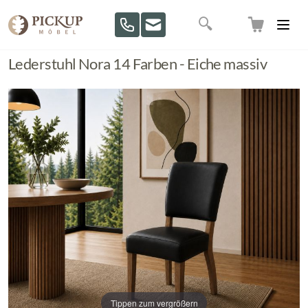
Direkt zum Inhalt
Suche
Lederstuhl Nora 14 Farben - Eiche massiv
Tippen zum vergrößern