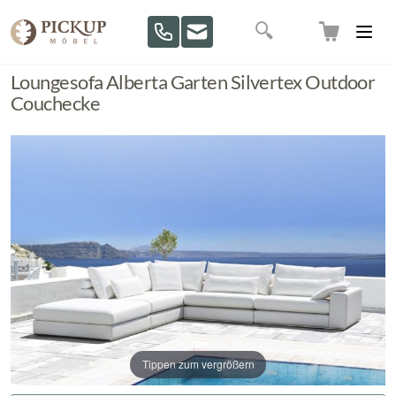
Direkt zum Inhalt
Suche
Loungesofa Alberta Garten Silvertex Outdoor
Couchecke
Tippen zum vergrößern