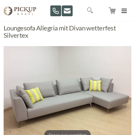
Direkt zum Inhalt
Suche
Loungesofa Allegria mit Divan wetterfest
Silvertex
Tippen zum vergrößern