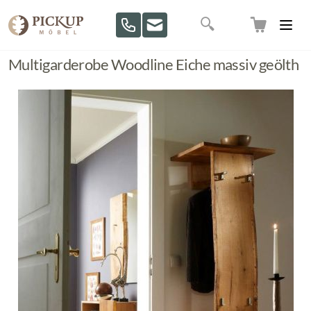
Direkt zum Inhalt
Suche
Multigarderobe Woodline Eiche massiv geölth