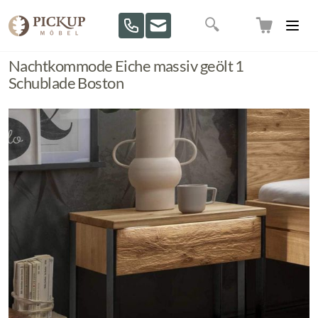
Direkt zum Inhalt
Suche
Nachtkommode Eiche massiv geölt 1
Schublade Boston