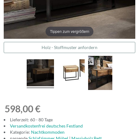
Tippen zum vergrößern
Holz - Stoffmuster anfordern
598,00 €
Lieferzeit: 60 - 80 Tage
Versandkostenfrei deutsches Festland
Kategorie:
Nachtkommoden
passende
Schlafzimmer Möbel
|
Massivholz Bett