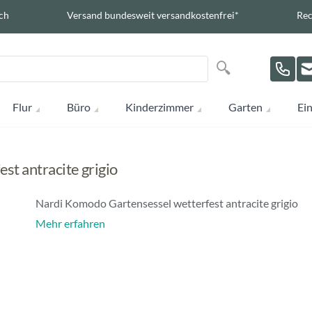
ch
Versand bundesweit versandkostenfrei*
Rec
Suche
Suche
Flur
Büro
Kinderzimmer
Garten
Ein
t antracite grigio
Nardi Komodo Gartensessel wetterfest antracite grigio
Mehr erfahren