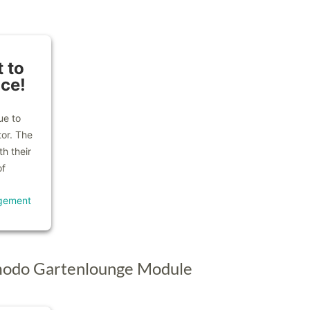
 to
ice!
ue to
tor. The
h their
of
gement
modo Gartenlounge Module