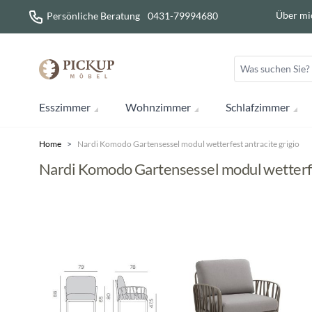
Direkt zum Inhalt
Über mi
Persönliche Beratung
0431-79994680
Esszimmer
Wohnzimmer
Schlafzimmer
Home
>
Nardi Komodo Gartensessel modul wetterfest antracite grigio
Nardi Komodo Gartensessel modul wetterfes