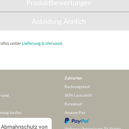
Produktbewertungen
Abbildung Ähnlich
Infos unter
Lieferung & Versand
.
Zahlarten
Rechnungskauf
rsand
SEPA Lastschrift
Ratenkauf
hnung kaufen
Amazon Pay
Vorkasse Überweisung 3% Skonto