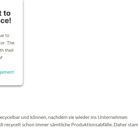
 to
ice!
ue to
tor. The
h their
of
gement
 recycelbar und können, nachdem sie wieder ins Unternehmen
di recycelt schon immer sämtliche Produktionsabfälle. Daher sta