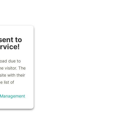
ent to
rvice!
load due to
e visitor. The
te with their
 list of
t Management