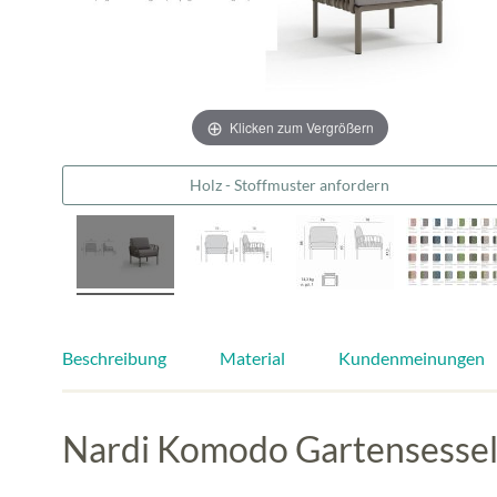
Klicken zum Vergrößern
Holz - Stoffmuster anfordern
Beschreibung
Material
Kundenmeinungen
Nardi Komodo Gartensessel w