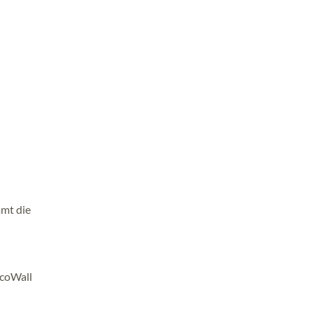
mmt die
EcoWall