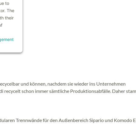
ue to
tor. The
h their
of
gement
 recycelbar und können, nachdem sie wieder ins Unternehmen
di recycelt schon immer sämtliche Produktionsabfälle. Daher sta
dularen Trennwände für den Außenbereich Sipario und Komodo 