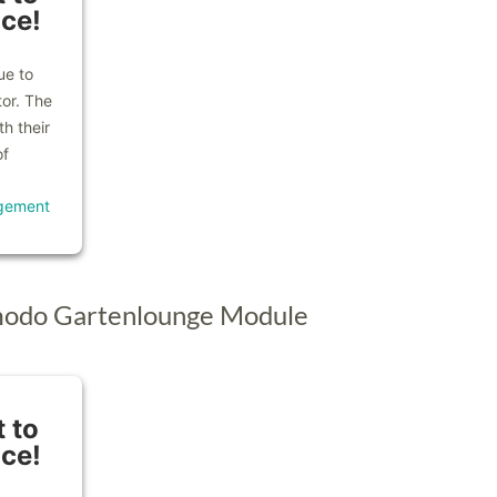
ice!
ue to
tor. The
h their
of
gement
modo Gartenlounge Module
 to
ice!