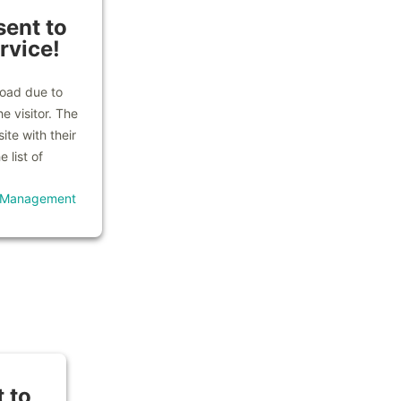
ent to
rvice!
load due to
e visitor. The
te with their
 list of
t Management
 to