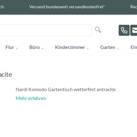
ch
Versand bundesweit versandkostenfrei*
Rec
Suche
Suche
Flur
Büro
Kinderzimmer
Garten
Ein
acite
Nardi Komodo Gartentisch wetterfest antracite
Mehr erfahren