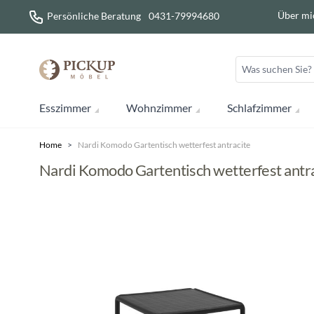
Direkt zum Inhalt
Über mi
Persönliche Beratung
0431-79994680
Esszimmer
Wohnzimmer
Schlafzimmer
Home
>
Nardi Komodo Gartentisch wetterfest antracite
Nardi Komodo Gartentisch wetterfest antr