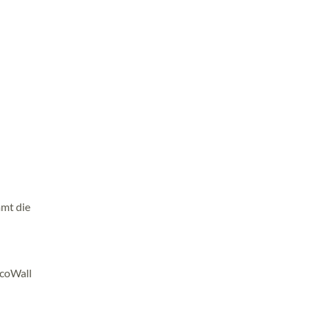
mmt die
EcoWall