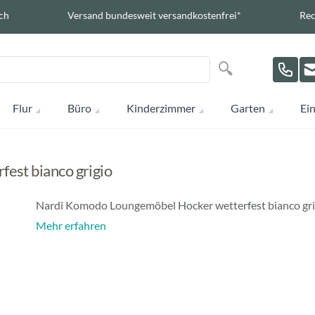
ch
Versand bundesweit versandkostenfrei*
Rec
Suche
Suche
Flur
Büro
Kinderzimmer
Garten
Ein
est bianco grigio
Nardi Komodo Loungemöbel Hocker wetterfest bianco gri
Mehr erfahren