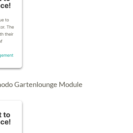
ice!
ue to
tor. The
h their
of
gement
modo Gartenlounge Module
 to
ice!