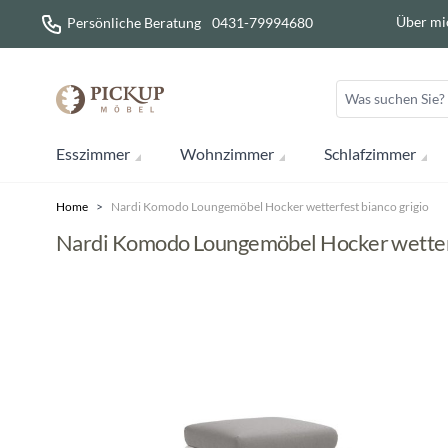
Direkt zum Inhalt
Über mi
Persönliche Beratung
0431-79994680
Esszimmer
Wohnzimmer
Schlafzimmer
Home
>
Nardi Komodo Loungemöbel Hocker wetterfest bianco grigio
Nardi Komodo Loungemöbel Hocker wetterf