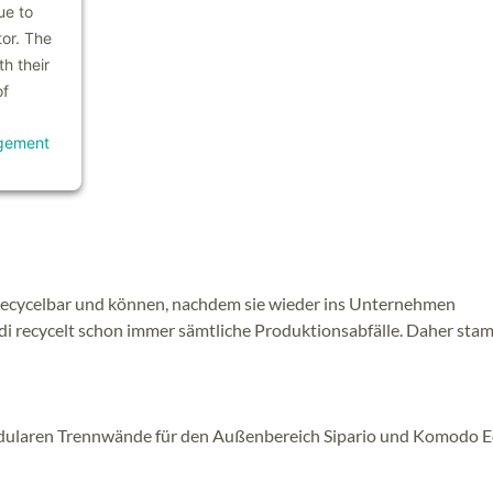
ue to
tor. The
h their
of
gement
 recycelbar und können, nachdem sie wieder ins Unternehmen
di recycelt schon immer sämtliche Produktionsabfälle. Daher sta
dularen Trennwände für den Außenbereich Sipario und Komodo 