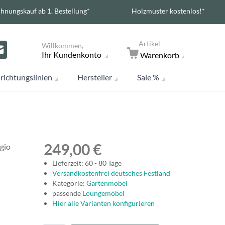
hnungskauf ab 1. Bestellung*
Holzmuster kostenlos!*
Artikel
Willkommen,
Ihr Kundenkonto
Warenkorb
richtungslinien
Hersteller
Sale %
249,00 €
gio
Lieferzeit: 60 - 80 Tage
Versandkostenfrei deutsches Festland
Kategorie:
Gartenmöbel
passende
Loungemöbel
Hier alle Varianten konfigurieren