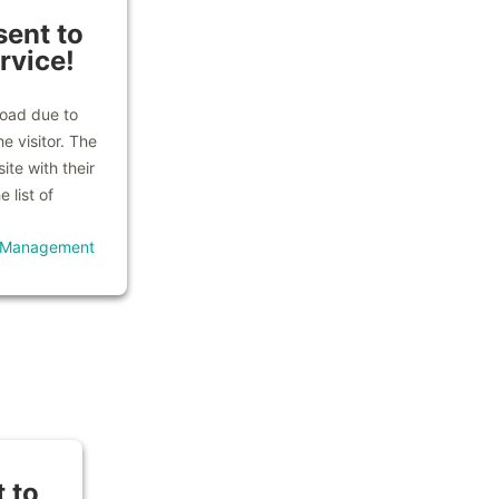
ent to
rvice!
load due to
e visitor. The
te with their
 list of
t Management
 to