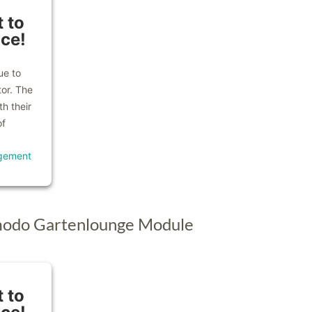
 to
ice!
ue to
tor. The
h their
of
gement
modo Gartenlounge Module
 to