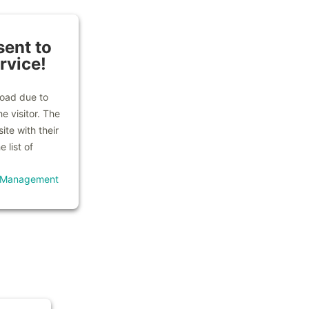
ent to
rvice!
load due to
e visitor. The
te with their
 list of
t Management