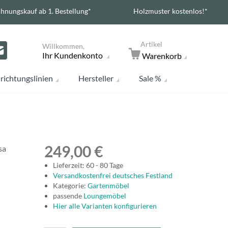
hnungskauf ab 1. Bestellung*
Holzmuster kostenlos!*
Artikel
Willkommen,
Ihr Kundenkonto
Warenkorb
richtungslinien
Hersteller
Sale %
249,00 €
sa
Lieferzeit: 60 - 80 Tage
Versandkostenfrei deutsches Festland
Kategorie:
Gartenmöbel
passende
Loungemöbel
Hier alle Varianten konfigurieren