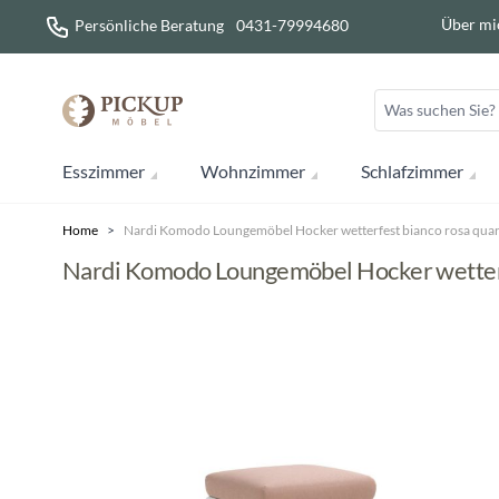
Direkt zum Inhalt
Über mi
Persönliche Beratung
0431-79994680
Esszimmer
Wohnzimmer
Schlafzimmer
Home
>
Nardi Komodo Loungemöbel Hocker wetterfest bianco rosa qua
Nardi Komodo Loungemöbel Hocker wetterf