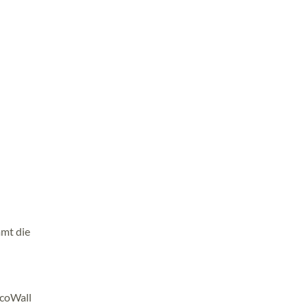
mmt die
EcoWall