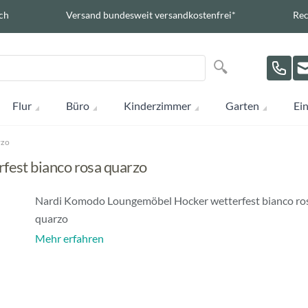
ch
Versand bundesweit versandkostenfrei*
Rec
Suche
Suche
Flur
Büro
Kinderzimmer
Garten
Ein
rzo
est bianco rosa quarzo
Nardi Komodo Loungemöbel Hocker wetterfest bianco ro
quarzo
Mehr erfahren