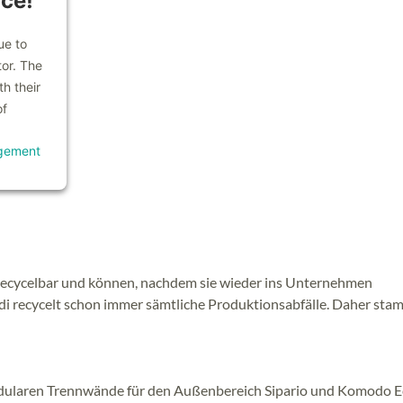
ice!
ue to
tor. The
h their
of
gement
 recycelbar und können, nachdem sie wieder ins Unternehmen
di recycelt schon immer sämtliche Produktionsabfälle. Daher sta
dularen Trennwände für den Außenbereich Sipario und Komodo 