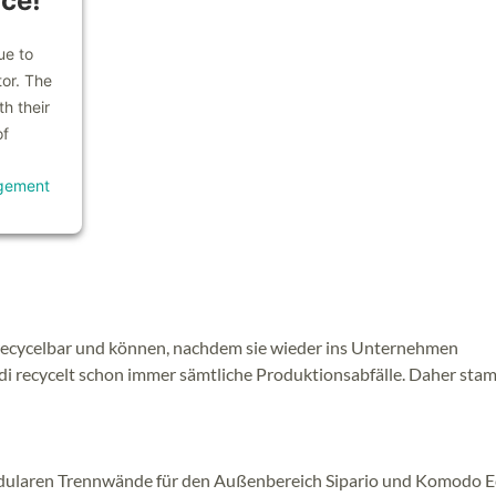
ice!
ue to
tor. The
h their
of
gement
 recycelbar und können, nachdem sie wieder ins Unternehmen
di recycelt schon immer sämtliche Produktionsabfälle. Daher sta
dularen Trennwände für den Außenbereich Sipario und Komodo 