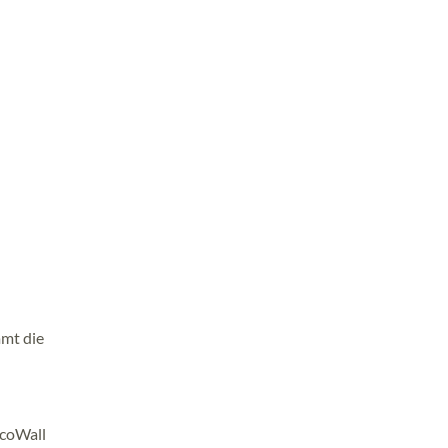
mmt die
EcoWall