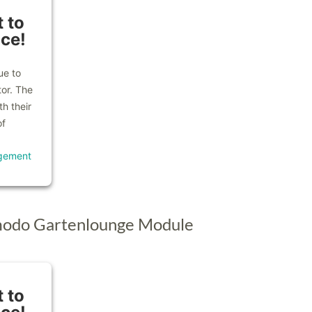
 to
ice!
ue to
tor. The
h their
of
gement
modo Gartenlounge Module
 to