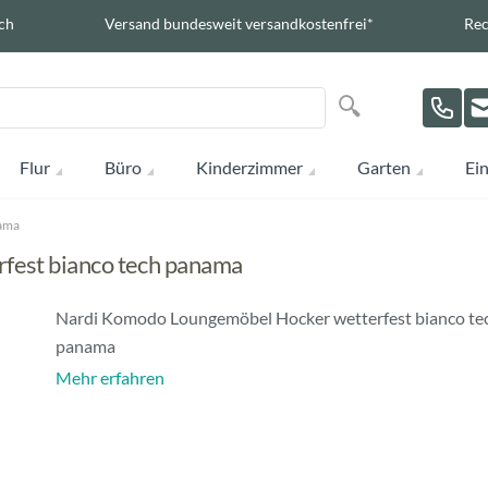
ch
Versand bundesweit versandkostenfrei*
Rec
Suche
Suche
Flur
Büro
Kinderzimmer
Garten
Ein
nama
fest bianco tech panama
Nardi Komodo Loungemöbel Hocker wetterfest bianco te
panama
Mehr erfahren