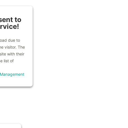
ent to
rvice!
load due to
e visitor. The
te with their
 list of
t Management