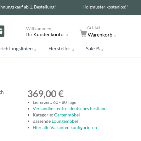
hnungskauf ab 1. Bestellung*
Holzmuster kostenlos!*
Artikel
Willkommen,
Ihr Kundenkonto
Warenkorb
richtungslinien
Hersteller
Sale %
369,00 €
ch
Lieferzeit: 60 - 80 Tage
Versandkostenfrei deutsches Festland
Kategorie:
Gartenmöbel
passende
Loungemöbel
Hier alle Varianten konfigurieren