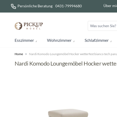
Direkt zum Inhalt
Über mi
Persönliche Beratung
0431-79994680
Esszimmer
Wohnzimmer
Schlafzimmer
Home
>
Nardi Komodo Loungemöbel Hocker wetterfest bianco tech pa
Nardi Komodo Loungemöbel Hocker wetter