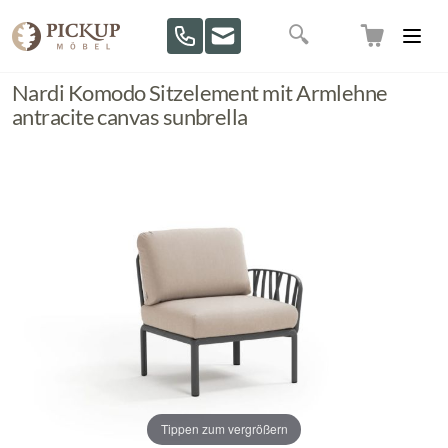
Direkt zum Inhalt
Suche
Nardi Komodo Sitzelement mit Armlehne
antracite canvas sunbrella
Tippen zum vergrößern