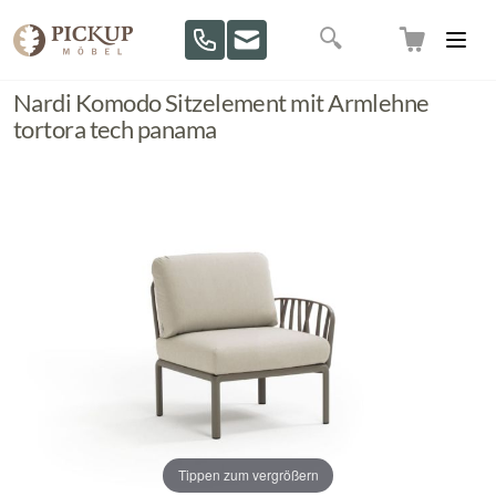
Direkt zum Inhalt
Suche
Nardi Komodo Sitzelement mit Armlehne
tortora tech panama
Tippen zum vergrößern