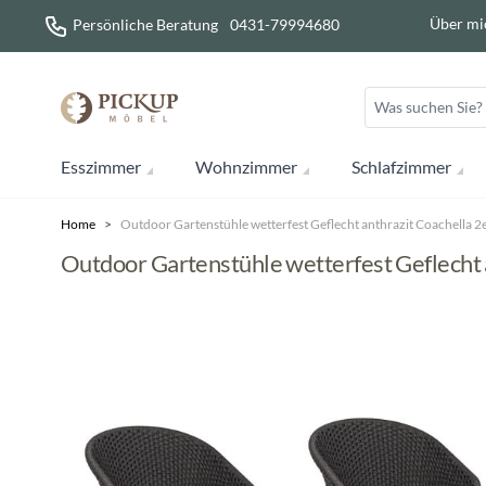
Direkt zum Inhalt
Über mi
Persönliche Beratung
0431-79994680
Esszimmer
Wohnzimmer
Schlafzimmer
Home
>
Outdoor Gartenstühle wetterfest Geflecht anthrazit Coachella 2e
Outdoor Gartenstühle wetterfest Geflecht 