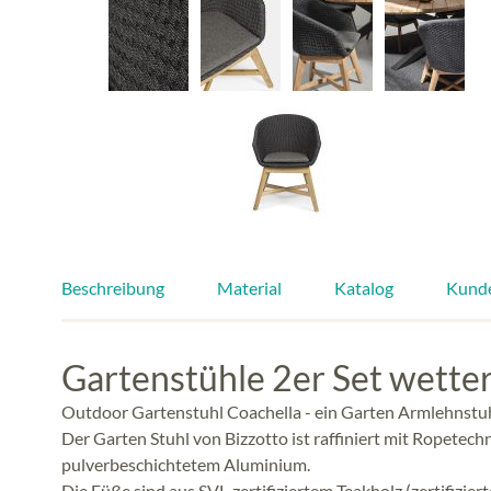
Beschreibung
Material
Katalog
Kund
Gartenstühle 2er Set wetter
Outdoor Gartenstuhl Coachella - ein Garten Armlehnstuh
Der Garten Stuhl von Bizzotto ist raffiniert mit Ropete
pulverbeschichtetem Aluminium.
Die Füße sind aus SVL-zertifiziertem Teakholz (zertifizie