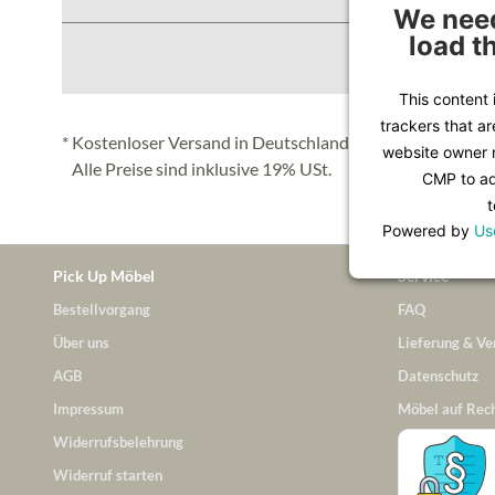
We need
load t
This content 
trackers that ar
* Kostenloser Versand in Deutschland (Festland), nähere 
website owner n
Alle Preise sind inklusive 19% USt.
CMP to add
t
Powered by
Us
Pick Up Möbel
Service
Bestellvorgang
FAQ
Über uns
Lieferung & Ve
AGB
Datenschutz
Impressum
Möbel auf Rec
Widerrufsbelehrung
Widerruf starten