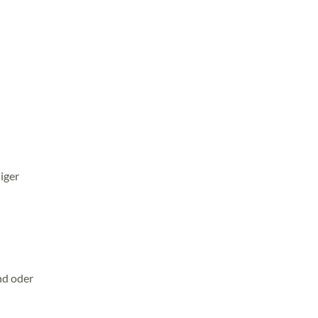
iger
nd oder