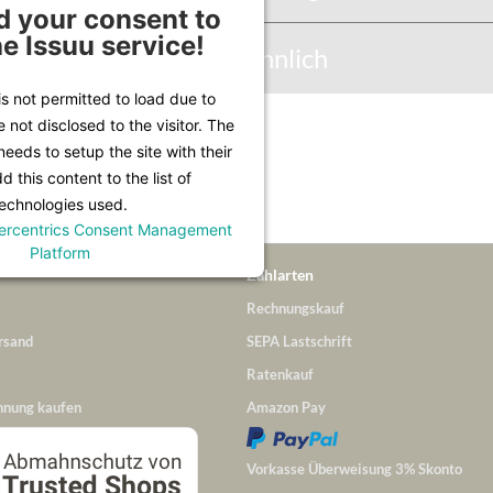
 your consent to
he Issuu service!
Abbildung Ähnlich
is not permitted to load due to
e not disclosed to the visitor. The
Infos unter
Lieferung & Versand
.
eeds to setup the site with their
 this content to the list of
echnologies used.
ercentrics Consent Management
Platform
Zahlarten
Rechnungskauf
rsand
SEPA Lastschrift
Ratenkauf
hnung kaufen
Amazon Pay
Vorkasse Überweisung 3% Skonto