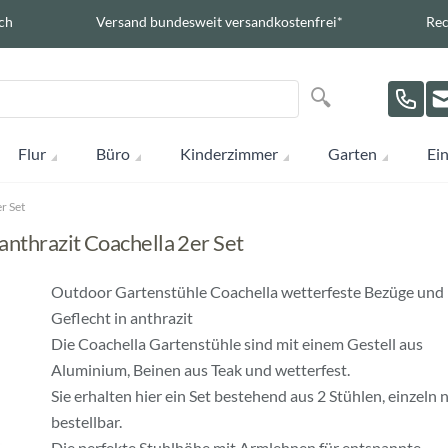
ch
Versand bundesweit versandkostenfrei*
Rec
Suche
Suche
Flur
Büro
Kinderzimmer
Garten
Ein
r Set
anthrazit Coachella 2er Set
Outdoor Gartenstühle Coachella wetterfeste Bezüge und
Geflecht in anthrazit
Die Coachella Gartenstühle sind mit einem Gestell aus
Aluminium, Beinen aus Teak und wetterfest.
Sie erhalten hier ein Set bestehend aus 2 Stühlen, einzeln 
bestellbar.
Die perfekte Stuhlhöhe mit Armlehnen für entspannte