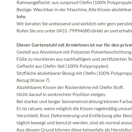
Rahmengeflecht: aus sunproof Olefin (100% Polypropylen)
Bezüge: Waschbar in der Maschine, Alle Kissen abziehb
Info:
Wir beraten Sie umfassend und wirklich sehr gern persönli
Rufen Sie uns unter 0431-79994680 direkt an und erhalt
Dieser Gartenstuhl mit Armlehnen ist nur für den priv
Gestell aus Aluminium mit Polyester Pulverbeschichtung
Füße zu montieren aus nachhaltigem und zertifizierten T
Geflecht aus Olefin-Seil (100% Polypropylen).
Sitzfläche abziehbarer Bezug mit Olefin (100% Polyprop
Bezug (Klasse 7).
Abziehbares Kissen der Rückenlehne mit Olefin Stoff.
Nicht darauf in senkrechter Position steigen.
Bei starker und langer Sonneneinstrahlung können Far
Es ist ratsam, wenn möglich die Kissen regelmäßig umzudr
Verschleiß, Rost, Deformierung und Entfärbung aller Best
täglich bewegt und benutzt werden, sind als normal anzu
Aus diesem Grund können diese keinesfalls als Herstellu