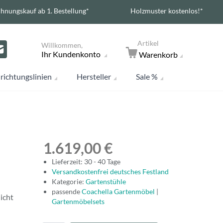
hnungskauf ab 1. Bestellung*
Holzmuster kostenlos!*
Artikel
Willkommen,
Ihr Kundenkonto
Warenkorb
richtungslinien
Hersteller
Sale %
1.619,00 €
Lieferzeit: 30 - 40 Tage
Versandkostenfrei deutsches Festland
Kategorie:
Gartenstühle
passende
Coachella Gartenmöbel
|
nicht
Gartenmöbelsets