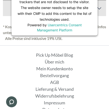
trackers that are not disclosed to the visitor.
Abbildung Ähnlich
The website owner needs to setup the site
with their CMP to add this content to the list of
technologies used.
Powered by
Usercentrics Consent
* Kostenloser Versand in Deutschland (Festland), nähere Infos
Management Platform
unter
Lieferung & Versand
.
Alle Preise sind inklusive 19% USt.
Pick Up Möbel Blog
Über mich
Mein Kundenkonto
Bestellvorgang
AGB
Lieferung & Versand
Widerrufsbelehrung
Impressum