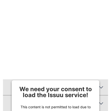
Zusätzliche Informationen
We need your consent to
load the Issuu service!
Produktbewertungen
This content is not permitted to load due to