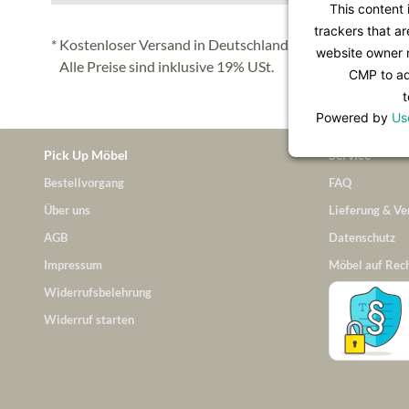
This content 
trackers that ar
* Kostenloser Versand in Deutschland (Festland), nähere 
website owner n
Alle Preise sind inklusive 19% USt.
CMP to add
t
Powered by
Us
Pick Up Möbel
Service
Bestellvorgang
FAQ
Über uns
Lieferung & Ve
AGB
Datenschutz
Impressum
Möbel auf Rec
Widerrufsbelehrung
Widerruf starten