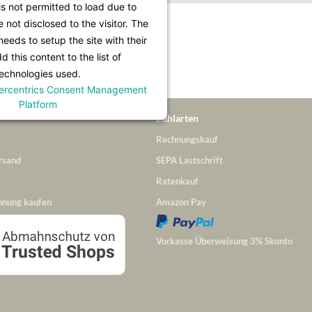
is not permitted to load due to
e not disclosed to the visitor. The
Infos unter
Lieferung & Versand
.
eeds to setup the site with their
 this content to the list of
echnologies used.
ercentrics Consent Management
Platform
Zahlarten
Rechnungskauf
rsand
SEPA Lastschrift
Ratenkauf
hnung kaufen
Amazon Pay
Vorkasse Überweisung 3% Skonto