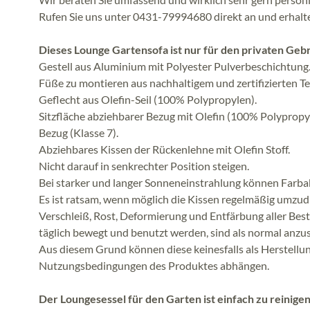
Rufen Sie uns unter 0431-79994680 direkt an und erhalt
Dieses Lounge Gartensofa ist nur für den privaten Geb
Gestell aus Aluminium mit Polyester Pulverbeschichtung
Füße zu montieren aus nachhaltigem und zertifizierten T
Geflecht aus Olefin-Seil (100% Polypropylen).
Sitzfläche abziehbarer Bezug mit Olefin (100% Polyprop
Bezug (Klasse 7).
Abziehbares Kissen der Rückenlehne mit Olefin Stoff.
Nicht darauf in senkrechter Position steigen.
Bei starker und langer Sonneneinstrahlung können Far
Es ist ratsam, wenn möglich die Kissen regelmäßig umzudr
Verschleiß, Rost, Deformierung und Entfärbung aller Best
täglich bewegt und benutzt werden, sind als normal anzu
Aus diesem Grund können diese keinesfalls als Herstellu
Nutzungsbedingungen des Produktes abhängen.
Der Loungesessel für den Garten ist einfach zu reinigen