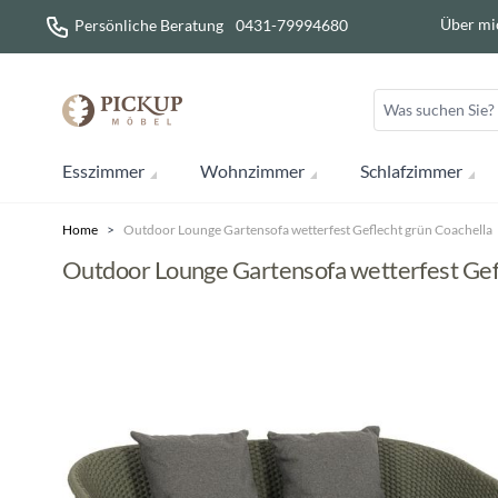
Direkt zum Inhalt
Über mi
Persönliche Beratung
0431-79994680
Esszimmer
Wohnzimmer
Schlafzimmer
Home
>
Outdoor Lounge Gartensofa wetterfest Geflecht grün Coachella
Outdoor Lounge Gartensofa wetterfest Gef