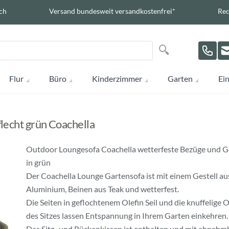
ch
Versand bundesweit versandkostenfrei*
Rec
Suche
Suche
Flur
Büro
Kinderzimmer
Garten
Ein
lecht grün Coachella
Outdoor Loungesofa Coachella wetterfeste Bezüge und G
in grün
Der Coachella Lounge Gartensofa ist mit einem Gestell au
Aluminium, Beinen aus Teak und wetterfest.
Die Seiten in geflochtenem Olefin Seil und die knuffelige 
des Sitzes lassen Entspannung in Ihrem Garten einkehren.
Das Sitz- und Rückenkissen ist enthalten und mit abnehm