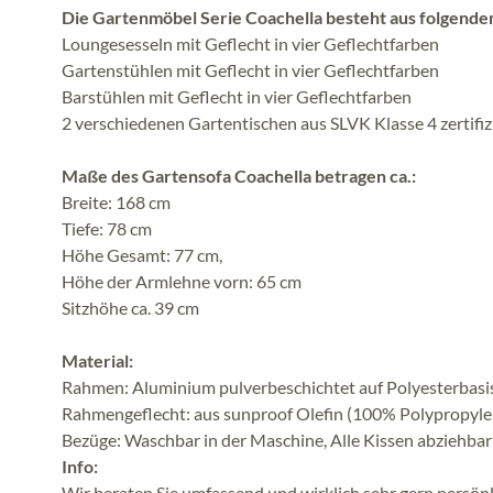
Die Gartenmöbel Serie Coachella besteht aus folgend
Loungesesseln mit Geflecht in vier Geflechtfarben
Gartenstühlen mit Geflecht in vier Geflechtfarben
Barstühlen mit Geflecht in vier Geflechtfarben
2 verschiedenen Gartentischen aus SLVK Klasse 4 zertifi
Maße des Gartensofa Coachella betragen ca.:
Breite: 168 cm
Tiefe: 78 cm
Höhe Gesamt: 77 cm,
Höhe der Armlehne vorn: 65 cm
Sitzhöhe ca. 39 cm
Material:
Rahmen: Aluminium pulverbeschichtet auf Polyesterbasi
Rahmengeflecht: aus sunproof Olefin (100% Polypropylen)
Bezüge: Waschbar in der Maschine, Alle Kissen abziehb
Info:
Wir beraten Sie umfassend und wirklich sehr gern persönli