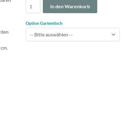
Menge
In den Warenkorb
Option Gartentisch
rden
 cm.