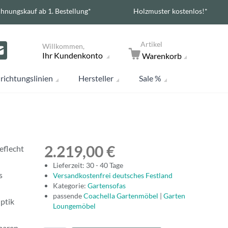
hnungskauf ab 1. Bestellung*
Holzmuster kostenlos!*
Artikel
Willkommen,
Ihr Kundenkonto
Warenkorb
richtungslinien
Hersteller
Sale %
2.219,00 €
eflecht
Lieferzeit: 30 - 40 Tage
s
Versandkostenfrei deutsches Festland
Kategorie:
Gartensofas
passende
Coachella Gartenmöbel
|
Garten
Optik
Loungemöbel
baren