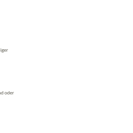
iger
nd oder