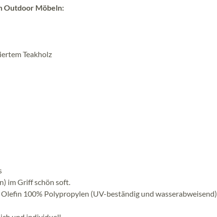
en Outdoor Möbeln:
ziertem Teakholz
s
 im Griff schön soft.
ar Olefin 100% Polypropylen (UV-beständig und wasserabweisend)
ch und individuell.