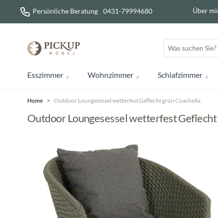
Direkt zum Inhalt
Über mi
Persönliche Beratung
0431-79994680
Esszimmer
Wohnzimmer
Schlafzimmer
Home
>
Outdoor Loungesessel wetterfest Geflecht grün Coachella
Outdoor Loungesessel wetterfest Geflecht