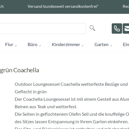
ch
Versand bundesweit versandkostenfrei*
Rec
Suche
Suche
Flur
Büro
Kinderzimmer
Garten
Ein
 grün Coachella
Outdoor Loungesessel Coachella wetterfeste Bezüge und
Geflecht in grün
Der Coachella Loungesessel ist mit einem Gestell aus Alu
Beinen aus Teak und wetterfest.
Die Seiten in geflochtenem Olefin Seil und die knuffelige 
des Sitzes lassen Entspannung in Ihrem Garten einkehren.
Das Sitz- und Rückenkissen ist enthalten und mit abnehm