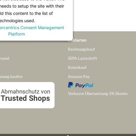
Infos unter
Lieferung & Versand
.
eeds to setup the site with their
 this content to the list of
echnologies used.
ercentrics Consent Management
Platform
Zahlarten
Rechnungskauf
rsand
SEPA Lastschrift
Ratenkauf
hnung kaufen
Amazon Pay
Vorkasse Überweisung 3% Skonto