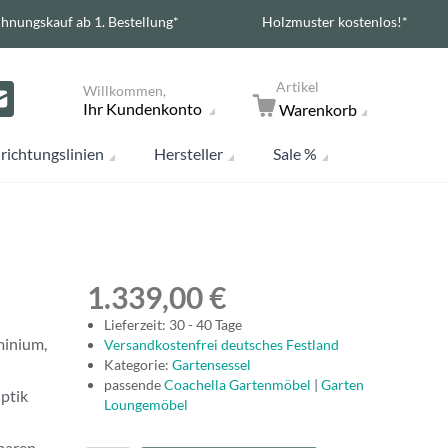
hnungskauf ab 1. Bestellung*
Holzmuster kostenlos!*
Artikel
Willkommen,
Ihr Kundenkonto
Warenkorb
richtungslinien
Hersteller
Sale %
1.339,00 €
Lieferzeit: 30 - 40 Tage
minium,
Versandkostenfrei deutsches Festland
Kategorie:
Gartensessel
passende
Coachella Gartenmöbel
|
Garten
Optik
Loungemöbel
baren