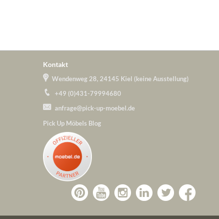
Kontakt
Wendenweg 28, 24145 Kiel (keine Ausstellung)
+49 (0)431-79994680
anfrage@pick-up-moebel.de
Pick Up Möbels Blog
Zu
Zu
Zu
Zu
Pick-
Zu
Pick-
Pick-
Pick-
Pick-
Up-
Pick-