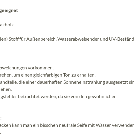
 geeignet
.
eakholz
ylen) Stoff für Außenbereich. Wasserabweisender und UV-Beständ
babweichungen vorkommen.
ehen, um einen gleichfarbigen Ton zu erhalten.
andteile, die einer dauerhaften Sonneneinstrahlung ausgesetzt si
sehen.
ngsfehler betrachtet werden, da sie von den gewöhnlichen
:
lecken kann man ein bisschen neutrale Seife mit Wasser verwende
.