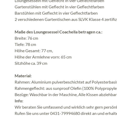
Loungesesseln mit Geflecht in vier Geflechtfarben
Gartenstühlen mit Geflecht in vier Geflechtfarben
Barstühlen mit Geflecht in vier Geflechtfarben
2 verschiedenen Gartentischen aus SLVK Klasse 4 zertifi
Maße des Loungesessel Coachella betragen ca.:
Breite: 76 cm
Tiefe: 78 cm
Höhe Gesamt: 77 cm,
Höhe der Armlehne vorn: 65 cm
Sitzhöhe ca. 39 cm
Material:
Rahmen: Aluminium pulverbeschichtet auf Polyesterbasi
Rahmengeflecht: aus sunproof Olefin (100% Polypropylen)
Bezüge: Waschbar in der Maschine, Alle Kissen abziehb
Info:
Wir beraten Sie umfassend und wirklich sehr gern persönli
Rufen Sie uns unter 0431-79994680 direkt an und erhalt