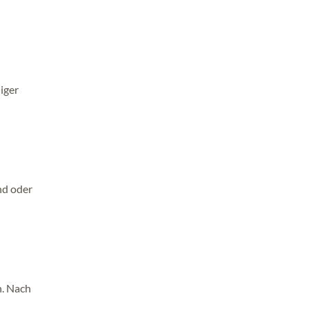
iger
nd oder
n. Nach