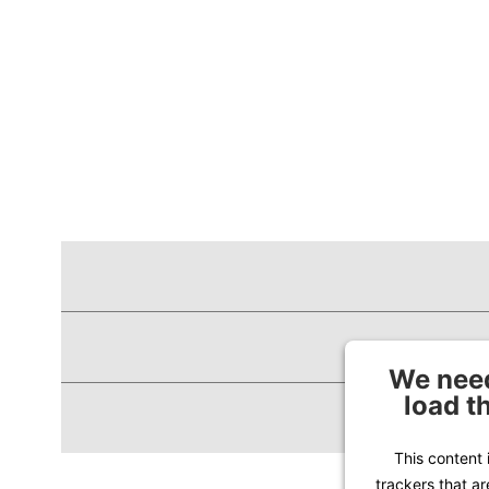
We need
load t
This content 
trackers that ar