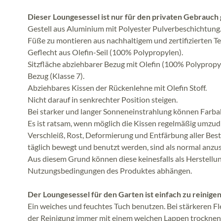
Dieser Loungesessel ist nur für den privaten Gebrauch
Gestell aus Aluminium mit Polyester Pulverbeschichtung
Füße zu montieren aus nachhaltigem und zertifizierten T
Geflecht aus Olefin-Seil (100% Polypropylen).
Sitzfläche abziehbarer Bezug mit Olefin (100% Polyprop
Bezug (Klasse 7).
Abziehbares Kissen der Rückenlehne mit Olefin Stoff.
Nicht darauf in senkrechter Position steigen.
Bei starker und langer Sonneneinstrahlung können Far
Es ist ratsam, wenn möglich die Kissen regelmäßig umzudr
Verschleiß, Rost, Deformierung und Entfärbung aller Best
täglich bewegt und benutzt werden, sind als normal anzu
Aus diesem Grund können diese keinesfalls als Herstellu
Nutzungsbedingungen des Produktes abhängen.
Der Loungesessel für den Garten ist einfach zu reinigen
Ein weiches und feuchtes Tuch benutzen. Bei stärkeren F
der Reinigung immer mit einem weichen Lappen trocknen